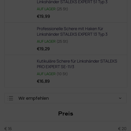
Linkshänder STALEKS EXPERT 51 Typ 3
AUF LAGER
(25 St)
€19,99
Professionelle Schere mit Haken für
Linkshänder STALEKS EXPERT 13 Typ 3
AUF LAGER
(25 St)
€19,29
Kutikuläre Schere für Linkshänder STALEKS
PRO EXPERT SE-11/3
AUF LAGER
(10 St)
€16,89
P
Wir empfehlen
r
Günstigste
o
Preis
d
Teuerste
u
Meistverkauft
k
€
16
€
20