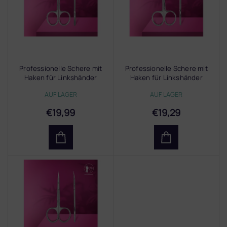
e
d
e
r
P
r
Professionelle Schere mit
Professionelle Schere mit
o
Haken für Linkshänder
Haken für Linkshänder
d
STALEKS EXPERT 51 Typ 3
STALEKS EXPERT 13 Typ 3
AUF LAGER
AUF LAGER
u
k
€19,99
€19,29
t
e