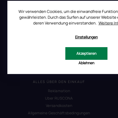
Wir verwenden Cookies, um die einwandfreie Funktion
gewährleisten. Durch das Surfen auf unserer Website e
Auf Instagram folgen
deren Verwendung einverstanden.
Weitere I
Einstellungen
All Day Digital s.r.o.
Pod Strani 751, 760 01 Zlín
Tschechische Republik
Akzeptieren
Ablehnen
ALLES ÜBER DEN EINKAUF
Reklamation
Uber RUSCONA
Versandkosten
Allgemeine Geschäftsbedingungen