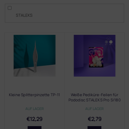
STALEKS
L
i
s
t
e
d
e
r
P
r
Kleine Splitterpinzette TP-11
Weiße Pediküre-Feilen für
o
Pododisc STALEKS Pro S/180
d
AUF LAGER
AUF LAGER
u
k
€12,29
€2,79
t