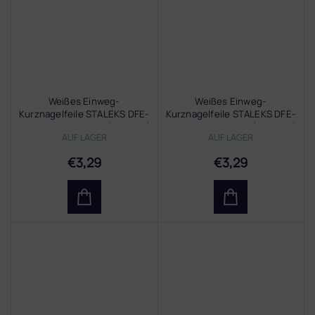
Weißes Einweg-
Weißes Einweg-
Kurznagelfeile STALEKS DFE-
Kurznagelfeile STALEKS DFE-
51-240w EXPERT 51 (10 Stück)
51-180w EXPERT 51 (10 Stück)
AUF LAGER
AUF LAGER
€3,29
€3,29