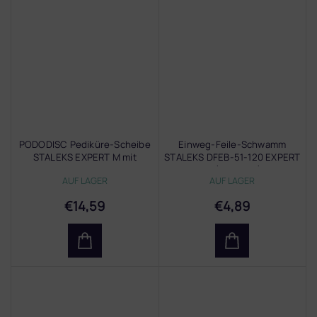
PODODISC Pediküre-Scheibe
Einweg-Feile-Schwamm
STALEKS EXPERT M mit
STALEKS DFEB-51-120 EXPERT
Löchern
51 (20 Stück)
AUF LAGER
AUF LAGER
€14,59
€4,89