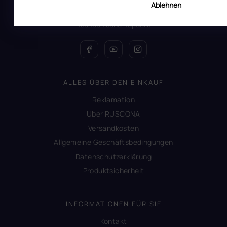
All Day Digital s.r.o.
Ablehnen
Pod Strani 751, 760 01 Zlín
Tschechische Republik
ALLES ÜBER DEN EINKAUF
Reklamation
Uber RUSCONA
Versandkosten
Allgemeine Geschäftsbedingungen
Datenschutzerklärung
Produktsicherheit
INFORMATIONEN FÜR SIE
Kontakt