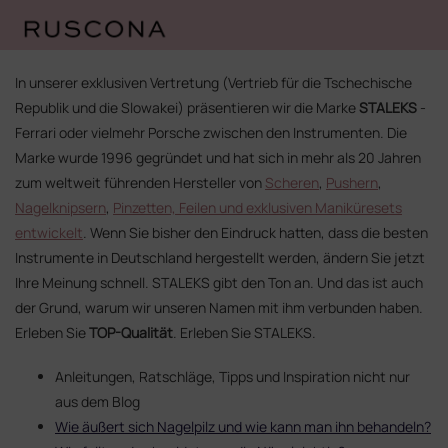
Zum
Inhalt
In unserer exklusiven Vertretung (Vertrieb für die Tschechische
springen
Republik und die Slowakei) präsentieren wir die Marke
STALEKS
-
Ferrari oder vielmehr Porsche zwischen den Instrumenten. Die
Marke wurde 1996 gegründet und hat sich in mehr als 20 Jahren
zum weltweit führenden Hersteller von
Scheren
,
Pushern
,
Nagelknipsern
,
Pinzetten, Feilen und exklusiven Maniküresets
entwickelt
. Wenn Sie bisher den Eindruck hatten, dass die besten
Instrumente in Deutschland hergestellt werden, ändern Sie jetzt
Ihre Meinung schnell. STALEKS gibt den Ton an. Und das ist auch
der Grund, warum wir unseren Namen mit ihm verbunden haben.
Erleben Sie
TOP-Qualität
. Erleben Sie STALEKS.
Anleitungen, Ratschläge, Tipps und Inspiration nicht nur
aus dem Blog
Wie äußert sich Nagelpilz und wie kann man ihn behandeln?