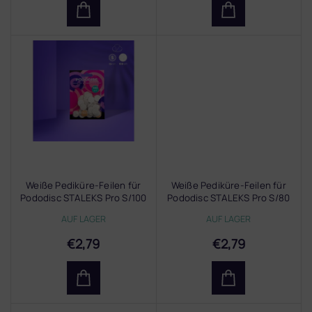
e
Weiße Pediküre-Feilen für
Weiße Pediküre-Feilen für
Pododisc STALEKS Pro S/100
Pododisc STALEKS Pro S/80
AUF LAGER
AUF LAGER
€2,79
€2,79