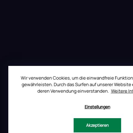
z
m
e
e
i
n
l
t
e
e
d
e
r
L
i
s
t
e
Wir verwenden Cookies, um die einwandfreie Funktion
gewährleisten. Durch das Surfen auf unserer Website e
deren Verwendung einverstanden.
Weitere I
Einstellungen
Auf Instagram folgen
Akzeptieren