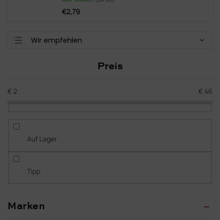
€2,79
P
Wir empfehlen
r
Günstigste
o
Preis
d
Teuerste
u
Meistverkauft
k
€
2
€
46
t
Alphabetisch
s
o
r
Auf Lager
t
i
e
Tipp
r
u
n
Marken
g