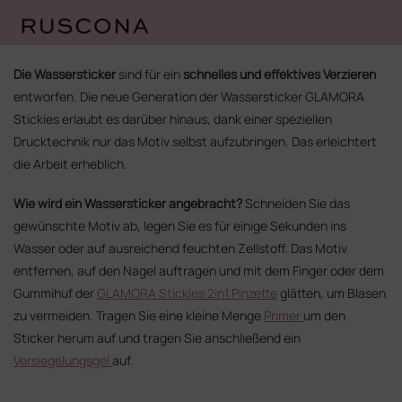
Zum
Inhalt
Die Wassersticker
sind für ein
schnelles und effektives Verzieren
springen
entworfen. Die neue Generation der Wassersticker GLAMORA
Stickies erlaubt es darüber hinaus, dank einer speziellen
Drucktechnik nur das Motiv selbst aufzubringen. Das erleichtert
die Arbeit erheblich.
Wie wird ein Wassersticker angebracht?
Schneiden Sie das
gewünschte Motiv ab, legen Sie es für einige Sekunden ins
Wasser oder auf ausreichend feuchten Zellstoff. Das Motiv
entfernen, auf den Nagel auftragen und mit dem Finger oder dem
Gummihuf der
GLAMORA Stickies 2in1 Pinzette
glätten, um Blasen
zu vermeiden. Tragen Sie eine kleine Menge
Primer
um den
Sticker herum auf und tragen Sie anschließend ein
Versiegelungsgel
auf.