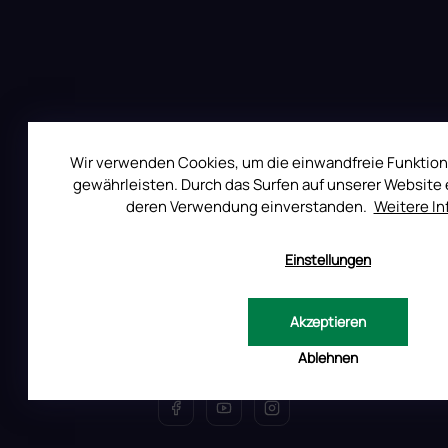
r
L
i
s
t
e
Wir verwenden Cookies, um die einwandfreie Funktion
gewährleisten. Durch das Surfen auf unserer Website e
deren Verwendung einverstanden.
Weitere I
Auf Instagram folgen
Einstellungen
All Day Digital s.r.o.
Akzeptieren
Pod Strani 751, 760 01 Zlín
Ablehnen
Tschechische Republik