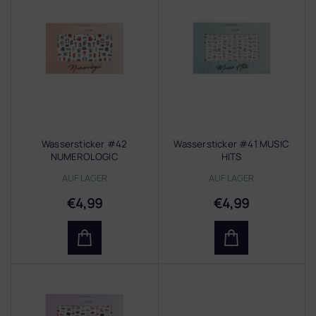
i
s
t
e
d
e
r
P
r
Wassersticker #42
Wassersticker #41 MUSIC
o
NUMEROLOGIC
HITS
d
AUF LAGER
AUF LAGER
u
k
€4,99
€4,99
t
e