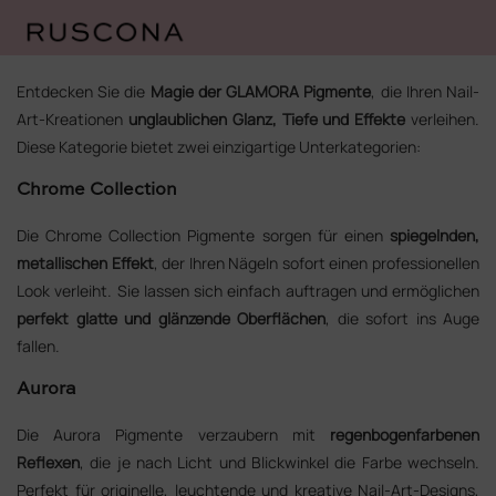
Zum
Inhalt
Entdecken Sie die
Magie der GLAMORA Pigmente
, die Ihren Nail-
springen
Art-Kreationen
unglaublichen Glanz, Tiefe und Effekte
verleihen.
Diese Kategorie bietet zwei einzigartige Unterkategorien:
Chrome Collection
Die Chrome Collection Pigmente sorgen für einen
spiegelnden,
metallischen Effekt
, der Ihren Nägeln sofort einen professionellen
Look verleiht. Sie lassen sich einfach auftragen und ermöglichen
perfekt glatte und glänzende Oberflächen
, die sofort ins Auge
fallen.
Aurora
Die Aurora Pigmente verzaubern mit
regenbogenfarbenen
Reflexen
, die je nach Licht und Blickwinkel die Farbe wechseln.
Perfekt für originelle, leuchtende und kreative Nail-Art-Designs,