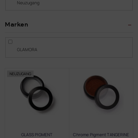
Neuzugang
n
g
Marken
GLAMORA
L
NEUZUGANG
i
s
t
e
d
e
r
P
r
GLASS PIGMENT
Chrome Pigment TANGERINE