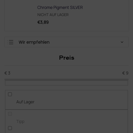
Chrome Pigment SILVER
NICHT AUF LAGER
€3,89
P
Wir empfehlen
r
Günstigste
o
Preis
d
Teuerste
u
Meistverkauft
k
€
3
€
9
t
Alphabetisch
s
o
r
Auf Lager
t
i
e
Tipp
r
u