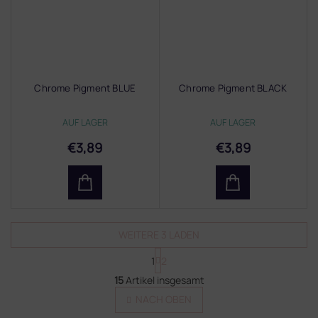
Chrome Pigment BLUE
Chrome Pigment BLACK
AUF LAGER
AUF LAGER
€3,89
€3,89
WEITERE 3 LADEN
P
1
2
a
S
g
15
Artikel insgesamt
t
i
NACH OBEN
e
n
u
i