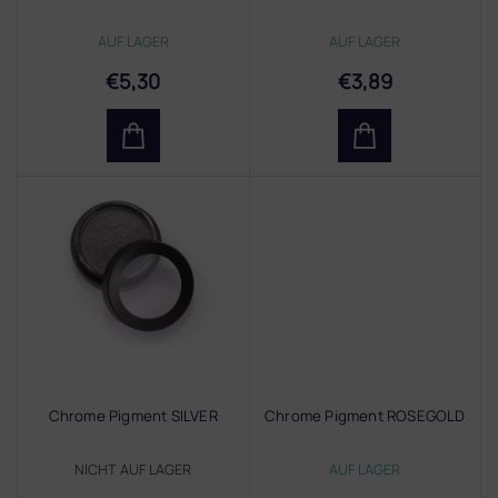
o
d
AUF LAGER
AUF LAGER
u
k
€5,30
€3,89
t
e
Chrome Pigment SILVER
Chrome Pigment ROSEGOLD
NICHT AUF LAGER
AUF LAGER