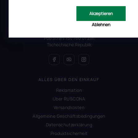
Auf Instagram folgen
Akzeptieren
Ablehnen
All Day Digital s.r.o.
Pod Strani 751, 760 01 Zlín
Tschechische Republik
ALLES ÜBER DEN EINKAUF
Reklamation
Uber RUSCONA
Versandkosten
Allgemeine Geschäftsbedingungen
Datenschutzerklärung
Produktsicherheit