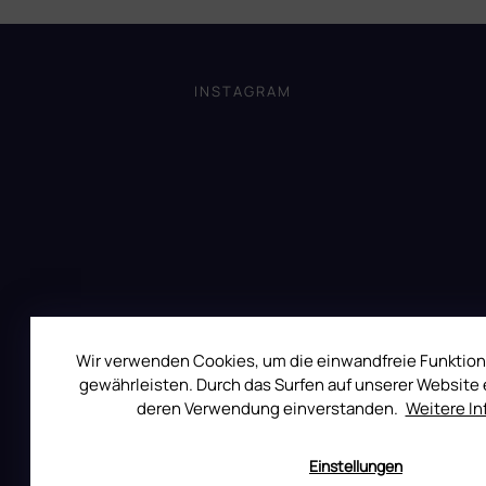
e
e
r
F
r
u
e
u
n
l
ß
g
INSTAGRAM
e
z
m
e
e
i
n
l
t
e
e
d
e
r
L
i
s
t
Wir verwenden Cookies, um die einwandfreie Funktion
e
gewährleisten. Durch das Surfen auf unserer Website e
deren Verwendung einverstanden.
Weitere I
Einstellungen