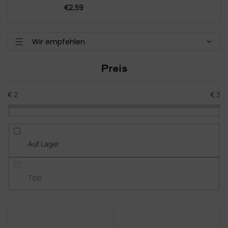
€2,59
P
Wir empfehlen
r
Günstigste
o
Preis
d
Teuerste
u
Meistverkauft
k
€
2
€
3
t
Alphabetisch
s
o
r
Auf Lager
t
i
e
Tipp
r
u
n
L
g
i