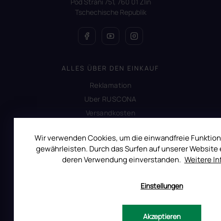
Pod Strani 751, 760 01 Zlín
Tschechische Republik
ALLES ÜBER DEN EINKAUF
Reklamation
Uber RUSCONA
Versandkosten
Allgemeine Geschäftsbedingungen
Wir verwenden Cookies, um die einwandfreie Funktion
Datenschutzerklärung
gewährleisten. Durch das Surfen auf unserer Website e
Produktsicherheit
deren Verwendung einverstanden.
Weitere I
Einstellungen
INFORMATIONEN FÜR SIE
Kontakt
Akzeptieren
Warum Ruscona