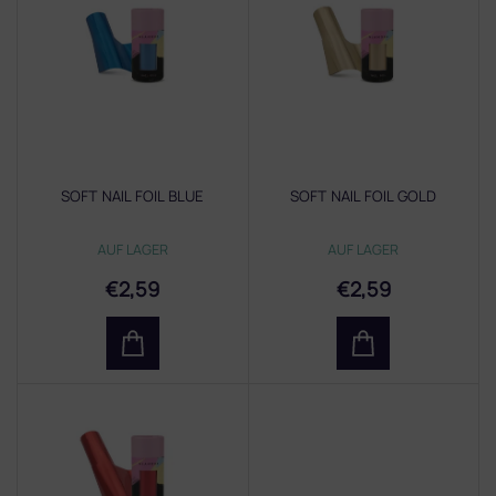
s
t
e
d
e
r
P
r
SOFT NAIL FOIL BLUE
SOFT NAIL FOIL GOLD
o
d
AUF LAGER
AUF LAGER
u
k
€2,59
€2,59
t
e