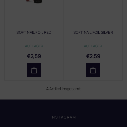
SOFT NAIL FOIL RED
SOFT NAIL FOIL SILVER
AUF LAGER
AUF LAGER
€2,59
€2,59
4
Artikel insgesamt
S
t
e
F
u
u
e
ß
INSTAGRAM
r
z
e