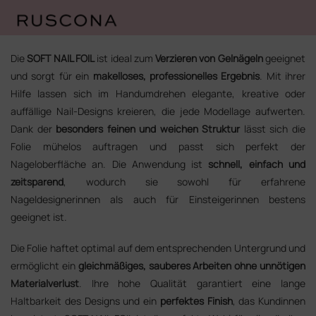
Zum
Inhalt
Die
SOFT NAIL FOIL
ist ideal zum
Verzieren von Gelnägeln
geeignet
springen
und sorgt für ein
makelloses, professionelles Ergebnis
. Mit ihrer
Hilfe lassen sich im Handumdrehen elegante, kreative oder
auffällige Nail-Designs kreieren, die jede Modellage aufwerten.
Dank der
besonders feinen und weichen Struktur
lässt sich die
Folie mühelos auftragen und passt sich perfekt der
Nageloberfläche an. Die Anwendung ist
schnell, einfach und
zeitsparend
, wodurch sie sowohl für erfahrene
Nageldesignerinnen als auch für Einsteigerinnen bestens
geeignet ist.
Die Folie haftet optimal auf dem entsprechenden Untergrund und
ermöglicht ein
gleichmäßiges, sauberes Arbeiten ohne unnötigen
Materialverlust
. Ihre hohe Qualität garantiert eine lange
Haltbarkeit des Designs und ein
perfektes Finish
, das Kundinnen