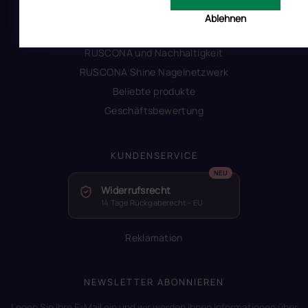
Alles zum Verbot von TPO
Ablehnen
Glossar der Begriffe
RUSCONA und Nachhaltigkeit
RUSCONA Shine Nagelnetzwerk
Beliebte produkte
Geschäftsbewertung
KUNDENSERVICE
Widerrufsrecht
14 Tage Rückgaberecht – EU
Reklamation
NEWSLETTER ABONNIEREN
Legen Sie Ihre E-Mail ein und wir werden Ihnen Informationen über