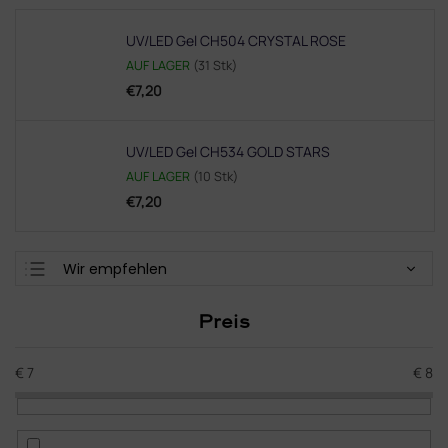
UV/LED Gel CH504 CRYSTAL ROSE
AUF LAGER
(31 Stk)
€7,20
UV/LED Gel CH534 GOLD STARS
AUF LAGER
(10 Stk)
€7,20
P
Wir empfehlen
r
Günstigste
o
Preis
d
Teuerste
u
Meistverkauft
k
€
7
€
8
t
Alphabetisch
s
o