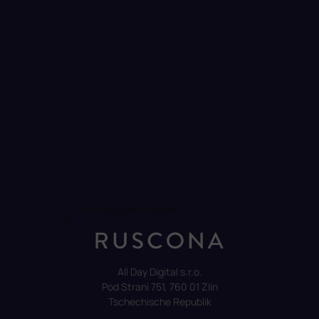
e
e
n
t
e
d
e
r
L
i
s
t
e
Auf Instagram folgen
All Day Digital s.r.o.
Pod Strani 751, 760 01 Zlín
Tschechische Republik