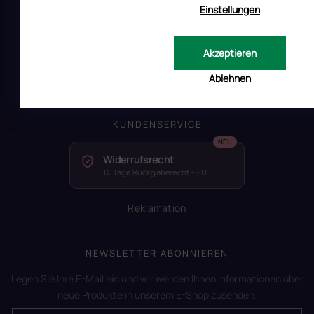
Einstellungen
RUSCONA und Nachhaltigkeit
RUSCONA Shine Nagelnetzwerk
Akzeptieren
Beliebte produkte
Ablehnen
Geschäftsbewertung
KUNDENSERVICE
Widerrufsrecht
14 Tage Rückgaberecht – EU
Reklamation
NEWSLETTER ABONNIEREN
Legen Sie Ihre E-Mail ein und wir werden Ihnen Informationen über
neue Produkte in unserem E-Shop zusenden.