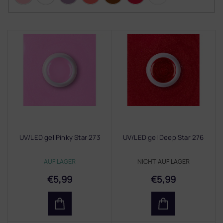
L
i
s
t
e
d
e
r
P
r
UV/LED gel Pinky Star 273
UV/LED gel Deep Star 276
o
d
AUF LAGER
NICHT AUF LAGER
u
k
€5,99
€5,99
t
e