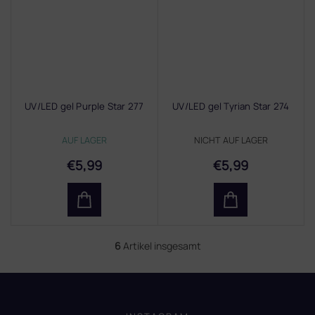
UV/LED gel Purple Star 277
UV/LED gel Tyrian Star 274
AUF LAGER
NICHT AUF LAGER
€5,99
€5,99
6
Artikel insgesamt
S
t
e
F
u
u
e
ß