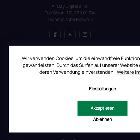
All Day Digital s.r.o.
Pod Strani 751, 760 01 Zlín
Tschechische Republik
ALLES ÜBER DEN EINKAUF
Wir verwenden Cookies, um die einwandfreie Funktion
gewährleisten. Durch das Surfen auf unserer Website e
Reklamation
deren Verwendung einverstanden.
Weitere I
Uber RUSCONA
Versandkosten
Einstellungen
Allgemeine Geschäftsbedingungen
Datenschutzerklärung
Akzeptieren
Produktsicherheit
Ablehnen
INFORMATIONEN FÜR SIE