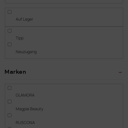
s
o
r
Auf Lager
t
i
e
Tipp
r
u
Neuzugang
n
g
Marken
GLAMORA
Magpie Beauty
RUSCONA