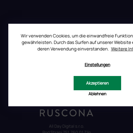
e
i
n
l
t
e
e
d
e
r
Wir verwenden Cookies, um die einwandfreie Funktion
L
gewährleisten. Durch das Surfen auf unserer Website e
i
deren Verwendung einverstanden.
Weitere I
s
t
e
Einstellungen
Akzeptieren
Ablehnen
Auf Instagram folgen
All Day Digital s.r.o.
Pod Strani 751, 760 01 Zlín