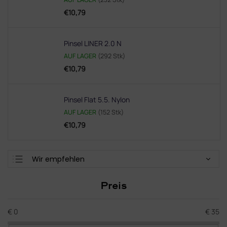
€10,79
Pinsel LINER 2.0 N
AUF LAGER
(292 Stk)
€10,79
Pinsel Flat 5.5. Nylon
AUF LAGER
(152 Stk)
€10,79
P
Wir empfehlen
r
Günstigste
o
Preis
d
Teuerste
u
Meistverkauft
k
€
0
€
35
t
Alphabetisch