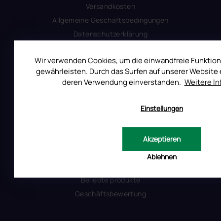
Versandkosten
Allgemeine Geschäftsbedingungen
Datenschutzerklärung
Produktsicherheit
Wir verwenden Cookies, um die einwandfreie Funktion
gewährleisten. Durch das Surfen auf unserer Website e
INFORMATIONEN FÜR SIE
deren Verwendung einverstanden.
Weitere I
Kontakt
Einstellungen
Warum Ruscona
Alles zum Verbot von TPO
Glossar der Begriffe
Akzeptieren
RUSCONA und Nachhaltigkeit
Ablehnen
RUSCONA Shine Nagelnetzwerk
Beliebte produkte
Geschäftsbewertung