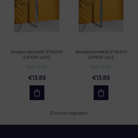
s
t
e
d
e
r
P
r
Wimpernpinzette STALEKS
Wimpernpinzette STALEKS
o
EXPERT 40/12
EXPERT 40/2
d
AUF LAGER
AUF LAGER
u
k
€13,89
€13,89
t
e
2
Artikel insgesamt
S
t
e
F
u
u