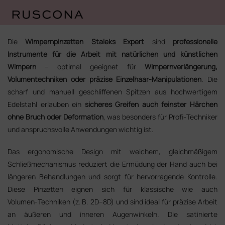
Zum
Inhalt
Die
Wimpernpinzetten Staleks Expert
sind
professionelle
springen
Instrumente für die Arbeit mit natürlichen und künstlichen
Wimpern
– optimal geeignet für
Wimpernverlängerung,
Volumentechniken oder präzise Einzelhaar‑Manipulationen
. Die
scharf und manuell geschliffenen Spitzen aus hochwertigem
Edelstahl erlauben ein
sicheres Greifen auch feinster Härchen
ohne Bruch oder Deformation
, was besonders für Profi‑Techniker
und anspruchsvolle Anwendungen wichtig ist.
Das ergonomische Design mit weichem, gleichmäßigem
Schließmechanismus reduziert die Ermüdung der Hand auch bei
längeren Behandlungen und sorgt für hervorragende Kontrolle.
Diese Pinzetten eignen sich für klassische wie auch
Volumen‑Techniken (z. B. 2D–8D) und sind ideal für präzise Arbeit
an äußeren und inneren Augenwinkeln. Die satinierte