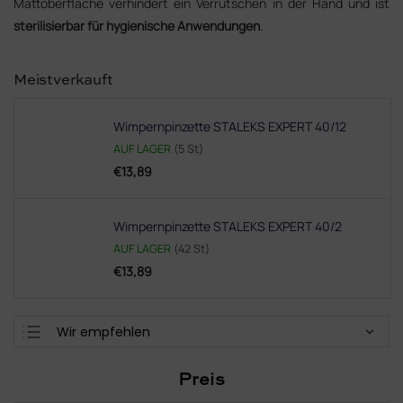
Mattoberfläche verhindert ein Verrutschen in der Hand und ist
sterilisierbar für hygienische Anwendungen
.
Meistverkauft
Wimpernpinzette STALEKS EXPERT 40/12
AUF LAGER
(5 St)
€13,89
Wimpernpinzette STALEKS EXPERT 40/2
AUF LAGER
(42 St)
€13,89
P
Wir empfehlen
r
Günstigste
o
Preis
d
Teuerste