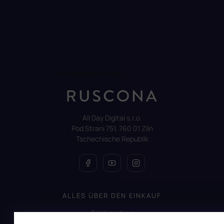
Auf Instagram folgen
All Day Digital s.r.o.
Pod Strani 751, 760 01 Zlín
Tschechische Republik
ALLES ÜBER DEN EINKAUF
Reklamation