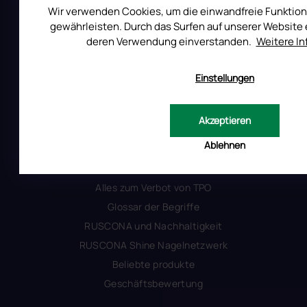
Uber RUSCONA
Wir verwenden Cookies, um die einwandfreie Funktion
Versandkosten
gewährleisten. Durch das Surfen auf unserer Website e
deren Verwendung einverstanden.
Weitere I
Allgemeine Geschäftsbedingungen
Datenschutzerklärung
Einstellungen
Produktsicherheit
Akzeptieren
INFORMATIONEN FÜR SIE
Ablehnen
Kontakt
Warum Ruscona
Alles zum Verbot von TPO
Glossar der Begriffe
RUSCONA und Nachhaltigkeit
RUSCONA Shine Nagelnetzwerk
Beliebte produkte
Geschäftsbewertung