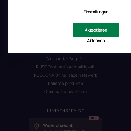
Produktsicherheit
Einstellungen
INFORMATIONEN FÜR SIE
Akzeptieren
Kontakt
Ablehnen
Warum Ruscona
Alles zum Verbot von TPO
Glossar der Begriffe
RUSCONA und Nachhaltigkeit
RUSCONA Shine Nagelnetzwerk
Beliebte produkte
Geschäftsbewertung
KUNDENSERVICE
Widerrufsrecht
14 Tage Rückgaberecht – EU