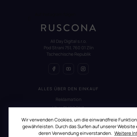
Auf Instagram folgen
All Day Digital s.r.o.
Pod Strani 751, 760 01 Zlín
Tschechische Republik
ALLES ÜBER DEN EINKAUF
Reklamation
Uber RUSCONA
Versandkosten
Wir verwenden Cookies, um die einwandfreie Funktion
Allgemeine Geschäftsbedingungen
gewährleisten. Durch das Surfen auf unserer Website e
deren Verwendung einverstanden.
Weitere I
Datenschutzerklärung