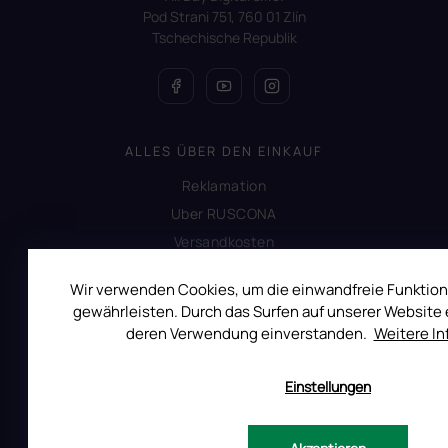
Pod Strani 751, 760 01 Zlín
Tschechische Republik
ALLES ÜBER DEN EINKAUF
Reklamation
Uber RUSCONA
Versandkosten
Allgemeine Geschäftsbedingungen
Wir verwenden Cookies, um die einwandfreie Funktion
Datenschutzerklärung
gewährleisten. Durch das Surfen auf unserer Website e
Produktsicherheit
deren Verwendung einverstanden.
Weitere I
Einstellungen
INFORMATIONEN FÜR SIE
Kontakt