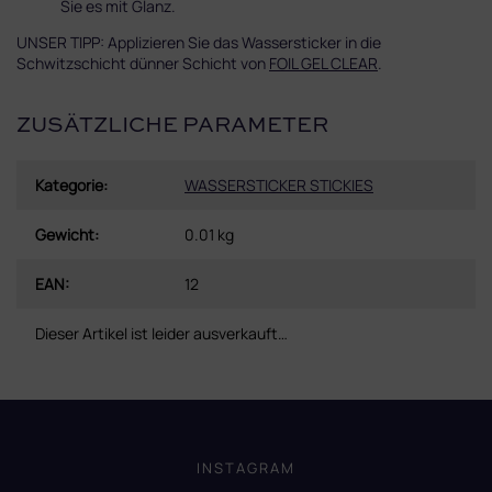
Sie es mit Glanz.
UNSER TIPP: Applizieren Sie das Wassersticker in die
Schwitzschicht dünner Schicht von
FOIL GEL CLEAR
.
ZUSÄTZLICHE PARAMETER
Kategorie
:
WASSERSTICKER STICKIES
Gewicht
:
0.01 kg
EAN
:
12
Dieser Artikel ist leider ausverkauft…
F
u
ß
INSTAGRAM
z