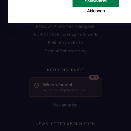
Akzeptieren
Warum Ruscona
Alles zum Verbot von TPO
Ablehnen
Glossar der Begriffe
RUSCONA und Nachhaltigkeit
RUSCONA Shine Nagelnetzwerk
Beliebte produkte
Geschäftsbewertung
KUNDENSERVICE
Widerrufsrecht
14 Tage Rückgaberecht – EU
Reklamation
NEWSLETTER ABONNIEREN