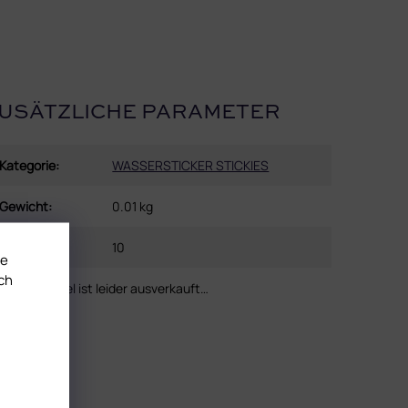
USÄTZLICHE PARAMETER
Kategorie
:
WASSERSTICKER STICKIES
Gewicht
:
0.01 kg
EAN
:
10
te
ch
Dieser Artikel ist leider ausverkauft…