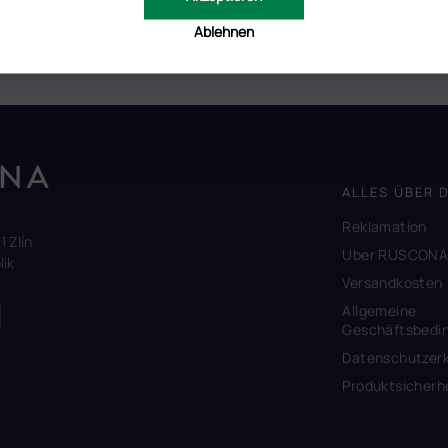
ieren Sie es mit Glanz.
Ablehnen
hwitzschicht dünner Schicht von
FOIL GEL CLEAR
.
ALLES ÜBER 
Reklamation
1 Zlín
Uber RUSCON
ik
Versandkosten
Allgemeine
Geschäftsbedi
Datenschutzerk
Produktsicherh