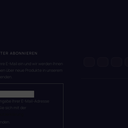
TER ABONNIEREN
hre E-Mail ein und wir werden Ihnen
nen über neue Produkte in unserem
senden.
ingabe Ihrer E-Mail-Adresse
Sie sich mit der
utzerklärung
anden.