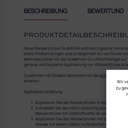
BESCHREIBUNG
BEWERTUNG
PRODUKTDETAILBESCHREIB
Neue Wassersticker GLAMORA sind das Ergebnis monatelan
beste Produkt bringen und so begannen wir von Grund auf
allem benutzten wir die modernste Drucktechnologie auf W
genaue und bequeme Applizierung von Wassersticker erla
Zusammen mit Staleks bereiteten wir die
Applikationspin
arbeiten.
Wir v
zu gew
Applizieren Anleitung:
Applizieren Sie das Wassersticker in die Schwitzsch
Schneiden Sie das Motiv vorsichtig aus und tauche
Wassersticker mit Zellstoffwatte ab und trennen Si
Applizieren Sie das Wassersticker mit der STICKIES
Wasser mit einem Silikon Hufstäbchen von der unte