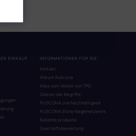
DEN EINKAUF
INFORMATIONEN FÜR SIE
Kontakt
A
Warum Ruscona
Alles zum Verbot von TPO
Glossar der Begriffe
ngungen
RUSCONA und Nachhaltigkeit
lärung
RUSCONA Shine Nagelnetzwerk
eit
Beliebte produkte
Geschäftsbewertung