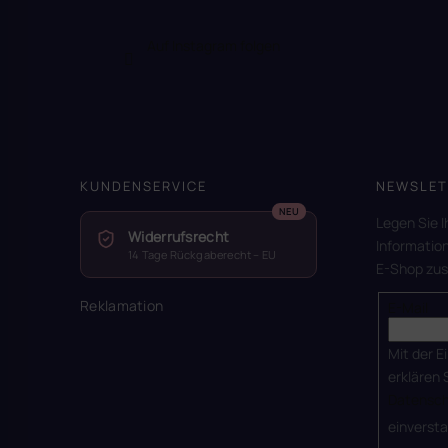
Auf Instagram folgen
KUNDENSERVICE
NEWSLET
Legen Sie I
Widerrufsrecht
Informatio
14 Tage Rückgaberecht – EU
E-Shop zu
Reklamation
E-Mail
Mit der E
erklären 
Datensch
einverst