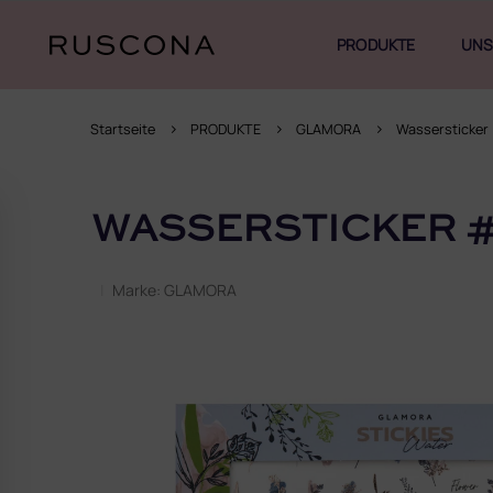
Zum
Inhalt
PRODUKTE
UNS
springen
Startseite
PRODUKTE
GLAMORA
Wassersticker 
S
e
WASSERSTICKER 
i
t
e
Marke:
GLAMORA
n
l
e
i
s
t
e