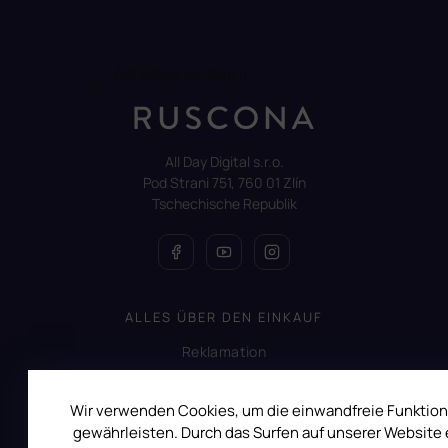
Auf Instagram folgen
All Day Digital s.r.o.
Pod Strani 751, 760 01 Zlín
Tschechische Republik
ALLES ÜBER DEN EINKAUF
Reklamation
Uber RUSCONA
Versandkosten
Wir verwenden Cookies, um die einwandfreie Funktion
gewährleisten. Durch das Surfen auf unserer Website e
Allgemeine Geschäftsbedingungen