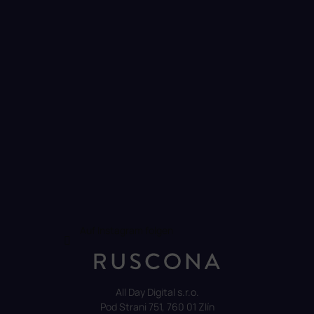
i
l
e
Auf Instagram folgen
All Day Digital s.r.o.
Pod Strani 751, 760 01 Zlín