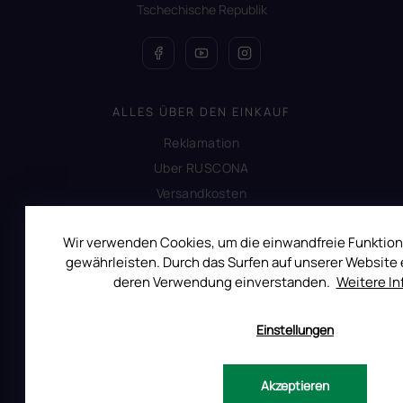
Tschechische Republik
ALLES ÜBER DEN EINKAUF
Reklamation
Uber RUSCONA
Versandkosten
Allgemeine Geschäftsbedingungen
Wir verwenden Cookies, um die einwandfreie Funktion
Datenschutzerklärung
gewährleisten. Durch das Surfen auf unserer Website e
Produktsicherheit
deren Verwendung einverstanden.
Weitere I
INFORMATIONEN FÜR SIE
Einstellungen
Kontakt
Warum Ruscona
Akzeptieren