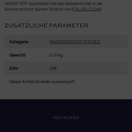
UNSER TIPP: Applizieren Sie das Wassersticker in die
Schwitzschicht dünner Schicht von
FOIL GEL CLEAR
.
ZUSÄTZLICHE PARAMETER
Kategorie
:
WASSERSTICKER STICKIES
Gewicht
:
0.01 kg
EAN
:
238
Dieser Artikel ist leider ausverkauft…
F
u
ß
INSTAGRAM
z
e