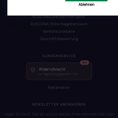
Alles zum Verbot von TPO
Ablehnen
Glossar der Begriffe
RUSCONA und Nachhaltigkeit
RUSCONA Shine Nagelnetzwerk
Beliebte produkte
Geschäftsbewertung
KUNDENSERVICE
Widerrufsrecht
14 Tage Rückgaberecht – EU
Reklamation
NEWSLETTER ABONNIEREN
Legen Sie Ihre E-Mail ein und wir werden Ihnen Informationen über