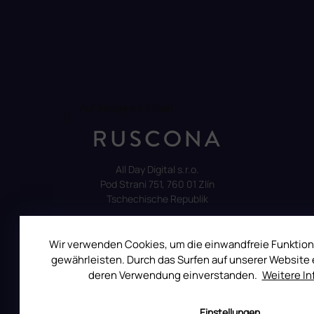
Auf Instagram folgen
All Day Digital s.r.o.
Pod Strani 751, 760 01 Zlín
Tschechische Republik
Wir verwenden Cookies, um die einwandfreie Funktion
gewährleisten. Durch das Surfen auf unserer Website e
deren Verwendung einverstanden.
Weitere I
ALLES ÜBER DEN EINKAUF
Reklamation
Einstellungen