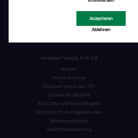
Uber RUSCONA
Versandkosten
Akzeptieren
Allgemeine Geschäftsbedingungen
Ablehnen
Datenschutzerklärung
Produktsicherheit
INFORMATIONEN FÜR SIE
Kontakt
Warum Ruscona
Alles zum Verbot von TPO
Glossar der Begriffe
RUSCONA und Nachhaltigkeit
RUSCONA Shine Nagelnetzwerk
Beliebte produkte
Geschäftsbewertung