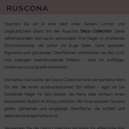
Zum
Inhalt
Tauchen Sie ein in eine Welt voller Farben, Lichter und
springen
unglaublichem Glanz mit der Ruscona
Disco Collection
. Diese
reflektierenden Gel-Lacke verwandeln Ihre Nägel in strahlende
Schmuckstücke, die sofort ins Auge fallen. Dank spezieller
Pigmente und glänzender Oberflächen reflektieren sie das Licht
und erzeugen beeindruckende Effekte – ideal für auffällige,
modische und originelle Maniküren.
Die Reflex-Gel-Lacke der Disco Collection sind die perfekte Wahl
für alle, die einen ausdrucksstarken Stil lieben – egal, ob Sie
funkelnde Nägel für den Abend, die Party oder einfach einen
besonderen Akzent im Alltag möchten. Mit ihnen erzielen Sie eine
glatte, glänzende und langlebige Oberfläche, die auffällt und
gleichzeitig langanhaltend ist.
Verwenden Sie die Disco Collection als Basis für effektvolle Nail