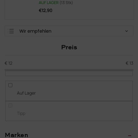
AUF LAGER
(13 Stk)
€12,90
P
Wir empfehlen
r
Günstigste
o
Preis
d
Teuerste
u
Meistverkauft
k
€
12
€
13
t
Alphabetisch
s
o
r
Auf Lager
t
i
e
Tipp
r
u
n
Marken
g