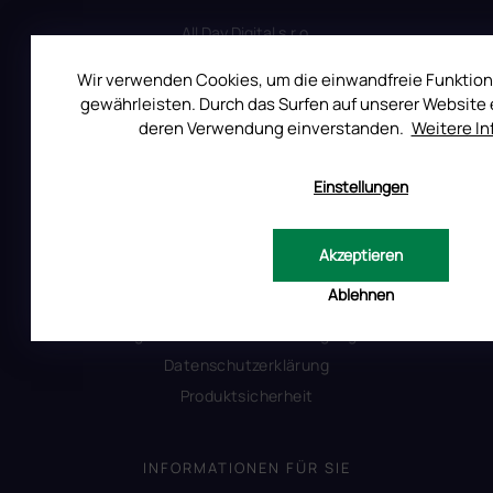
All Day Digital s.r.o.
Pod Strani 751, 760 01 Zlín
Tschechische Republik
Wir verwenden Cookies, um die einwandfreie Funktion
gewährleisten. Durch das Surfen auf unserer Website e
deren Verwendung einverstanden.
Weitere I
Einstellungen
ALLES ÜBER DEN EINKAUF
Reklamation
Akzeptieren
Uber RUSCONA
Ablehnen
Versandkosten
Allgemeine Geschäftsbedingungen
Datenschutzerklärung
Produktsicherheit
INFORMATIONEN FÜR SIE