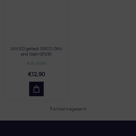
UV/LED gellack DISCO Glitz
and Glam GP235
AUF LAGER
€12,90
7
Artikel insgesamt
S
t
e
F
u
u
e