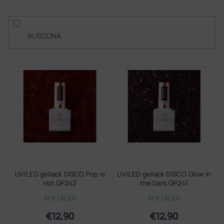
RUSCONA
L
i
s
t
e
d
e
r
P
r
UV/LED gellack DISCO Pop is
UV/LED gellack DISCO Glow in
o
Hot GP242
the Dark GP241
d
AUF LAGER
AUF LAGER
u
k
€12,90
€12,90