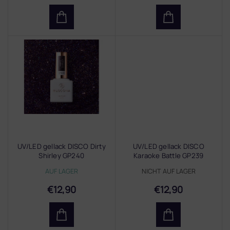
t
e
UV/LED gellack DISCO Dirty
UV/LED gellack DISCO
Shirley GP240
Karaoke Battle GP239
AUF LAGER
NICHT AUF LAGER
€12,90
€12,90