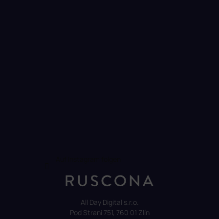
i
l
e
Auf Instagram folgen
All Day Digital s.r.o.
Pod Strani 751, 760 01 Zlín