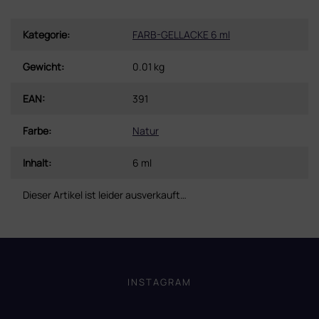
Kategorie
:
FARB-GELLACKE 6 ml
Gewicht
:
0.01 kg
EAN
:
391
Farbe
:
Natur
Inhalt
:
6 ml
Dieser Artikel ist leider ausverkauft…
F
u
ß
INSTAGRAM
z
e