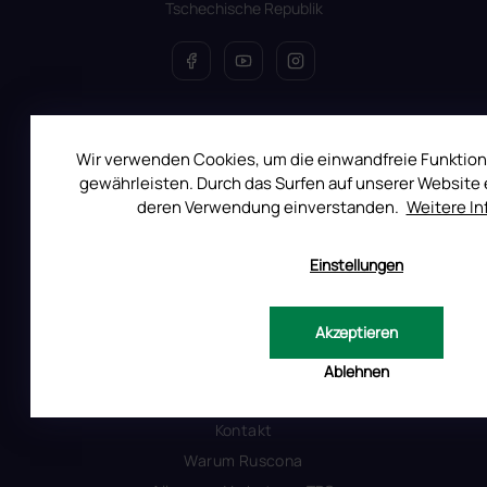
Tschechische Republik
ALLES ÜBER DEN EINKAUF
Wir verwenden Cookies, um die einwandfreie Funktion
Reklamation
gewährleisten. Durch das Surfen auf unserer Website e
Uber RUSCONA
deren Verwendung einverstanden.
Weitere I
Versandkosten
Allgemeine Geschäftsbedingungen
Einstellungen
Datenschutzerklärung
Produktsicherheit
Akzeptieren
Ablehnen
INFORMATIONEN FÜR SIE
Kontakt
Warum Ruscona