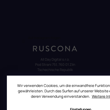
Auf Instagram folgen
All Day Digital s.r.o.
Pod Strani 751, 760 01 Zlín
Tschechische Republik
Wir verwenden Cookies, um die einwandfreie Funktion
gewährleisten. Durch das Surfen auf unserer Website e
deren Verwendung einverstanden.
Weitere I
ALLES ÜBER DEN EINKAUF
Reklamation
Einstellungen