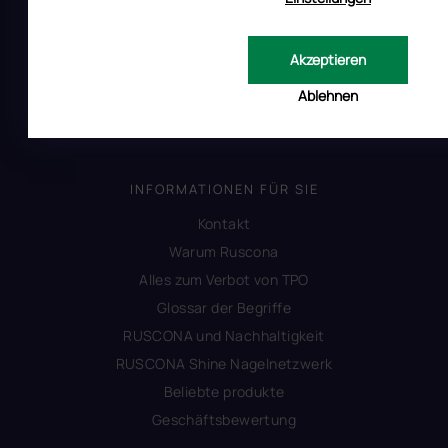
Uber RUSCONA
Versandkosten
Akzeptieren
Allgemeine Geschäftsbedingungen
Ablehnen
Datenschutzerklärung
Produktsicherheit
INFORMATIONEN FÜR SIE
Kontakt
Warum Ruscona
Alles zum Verbot von TPO
Glossar der Begriffe
RUSCONA und Nachhaltigkeit
RUSCONA Shine Nagelnetzwerk
Beliebte produkte
Geschäftsbewertung