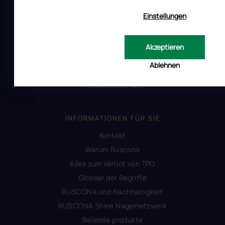
Reklamation
Einstellungen
Uber RUSCONA
Versandkosten
Akzeptieren
Allgemeine Geschäftsbedingungen
Ablehnen
Datenschutzerklärung
Produktsicherheit
INFORMATIONEN FÜR SIE
Kontakt
Warum Ruscona
Alles zum Verbot von TPO
Glossar der Begriffe
RUSCONA und Nachhaltigkeit
RUSCONA Shine Nagelnetzwerk
Beliebte produkte