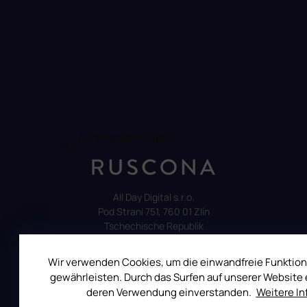
Auf Instagram folgen
All Day Digital s.r.o.
Pod Strani 751, 760 01 Zlín
Tschechische Republik
Wir verwenden Cookies, um die einwandfreie Funktion
gewährleisten. Durch das Surfen auf unserer Website e
deren Verwendung einverstanden.
Weitere I
ALLES ÜBER DEN EINKAUF