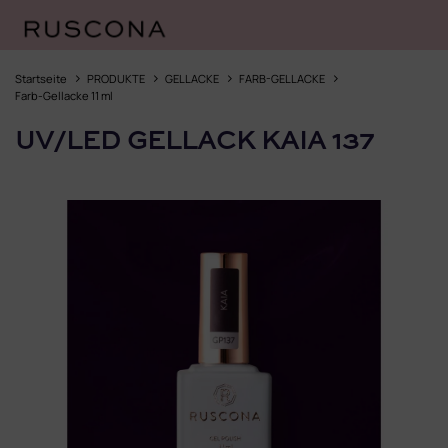
Zum
Inhalt
Startseite
PRODUKTE
GELLACKE
FARB-GELLACKE
springen
Farb-Gellacke 11 ml
UV/LED GELLACK KAIA 137