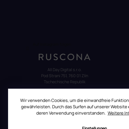
Auf Instagram folgen
All Day Digital s.r.o.
Pod Strani 751, 760 01 Zlín
Tschechische Republik
Wir verwenden Cookies, um die einwandfreie Funktion
gewährleisten. Durch das Surfen auf unserer Website e
deren Verwendung einverstanden.
Weitere I
ALLES ÜBER DEN EINKAUF
Reklamation
Einstellungen