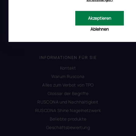
Uber RUSCONA
Versandkosten
Akzeptieren
Allgemeine Geschäftsbedingungen
Ablehnen
Datenschutzerklärung
Produktsicherheit
INFORMATIONEN FÜR SIE
Kontakt
Warum Ruscona
Alles zum Verbot von TPO
Glossar der Begriffe
RUSCONA und Nachhaltigkeit
RUSCONA Shine Nagelnetzwerk
Beliebte produkte
Geschäftsbewertung