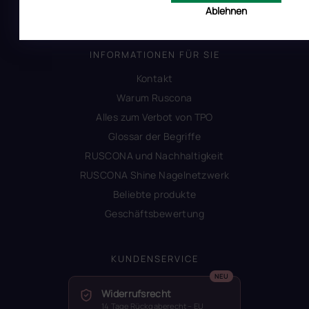
Produktsicherheit
Ablehnen
INFORMATIONEN FÜR SIE
Kontakt
Warum Ruscona
Alles zum Verbot von TPO
Glossar der Begriffe
RUSCONA und Nachhaltigkeit
RUSCONA Shine Nagelnetzwerk
Beliebte produkte
Geschäftsbewertung
KUNDENSERVICE
Widerrufsrecht
14 Tage Rückgaberecht – EU