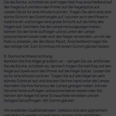
Sie die Bürste, schütteln es und tragen Nail Prep anschließend auf
den Nagel auf und dann den Primer auf die Nagelspitze auf.
Lassen Sie es für eine Minute trocknen. Tragen Sie dann eine sehr
dünne Schicht des Substratgels auf, tauchen es in den Pinsel in
Gelatine ein und bringen eine grobe Schicht auf die Mitte des
Nagels auf. Nachdem Sie die Lampe herausgezogen haben,
können Sie die Farbe auftragen und es unter der Lampe
polymerisieren lassen oder erst den Nagel verwenden, um mit der
Feile zu arbeiten, der den Block fleckt. Anschließend tragen Sie
das farbige Gel. Zum Schmluss mit einem Gummi glänzen lassen.
B. Dünnschichtbeschichtung:
Bereiten Sie Ihre Nägel gründlich vor – reinigen Sie sie, entfernen
Sie die Bürste, schütteln es, dannach tragen Sie Nail Prep auf den
Nagel auf sowie auch den Primer auf die Nägel Spitze. Lassen Sie
es für eine Minute trocknen. Tragen Sie auf alle Nägel ein sehr
dünnes Substrat auf und stecken Sie Ihre Hand unter die Lampe.
Nachdem Sie Ihre Hand aus der Lampe gezogen haben, können
Sie eine Farbe auftragen und polymerisieren lassen oder Sie
können den Nagel mit einer Schaumfeile einreiben und ein
farbiges Gel auftragen. Mit Gummi glänzen.
Wir empfehlen Qualitätslampen. Gellacks sind sehr pigmentiert
und dadurch werden schwächere Lampen nicht empfohlen.