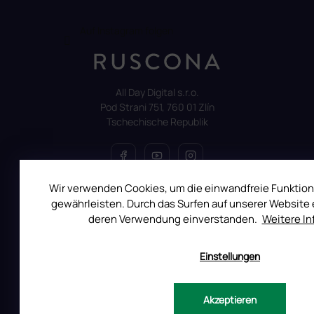
Auf Instagram folgen
All Day Digital s.r.o.
Pod Strani 751, 760 01 Zlín
Tschechische Republik
Wir verwenden Cookies, um die einwandfreie Funktion
ALLES ÜBER DEN EINKAUF
gewährleisten. Durch das Surfen auf unserer Website e
deren Verwendung einverstanden.
Weitere I
Reklamation
Uber RUSCONA
Einstellungen
Versandkosten
Allgemeine Geschäftsbedingungen
Akzeptieren
Datenschutzerklärung