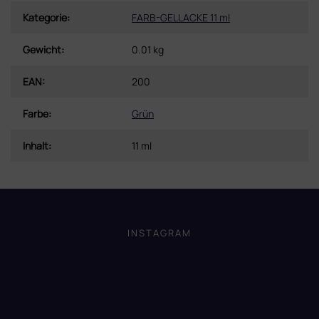
Kategorie
:
FARB-GELLACKE 11 ml
Gewicht
:
0.01 kg
EAN
:
200
Farbe
:
Grün
Inhalt
:
11 ml
F
u
ß
INSTAGRAM
z
e
i
l
e