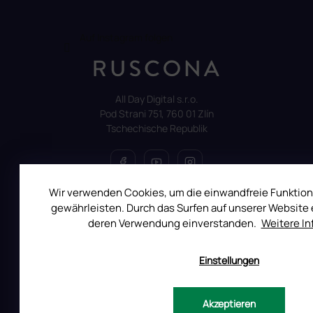
Auf Instagram folgen
All Day Digital s.r.o.
Pod Strani 751, 760 01 Zlín
Tschechische Republik
Wir verwenden Cookies, um die einwandfreie Funktion
gewährleisten. Durch das Surfen auf unserer Website e
ALLES ÜBER DEN EINKAUF
deren Verwendung einverstanden.
Weitere I
Reklamation
Uber RUSCONA
Einstellungen
Versandkosten
Allgemeine Geschäftsbedingungen
Akzeptieren
Datenschutzerklärung