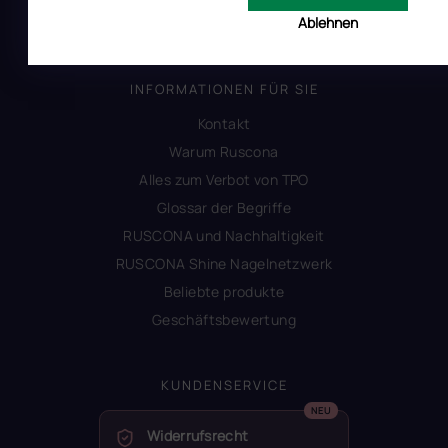
Ablehnen
Produktsicherheit
INFORMATIONEN FÜR SIE
Kontakt
Warum Ruscona
Alles zum Verbot von TPO
Glossar der Begriffe
RUSCONA und Nachhaltigkeit
RUSCONA Shine Nagelnetzwerk
Beliebte produkte
Geschäftsbewertung
KUNDENSERVICE
Widerrufsrecht