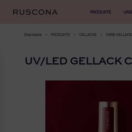
Zum
Inhalt
PRODUKTE
UNS
springen
Startseite
PRODUKTE
GELLACKE
FARB-GELLACK
S
e
UV/LED GELLACK 
i
t
e
n
l
e
i
s
t
e