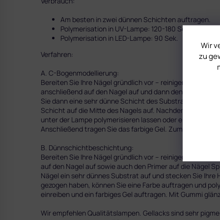
Verbrauch:
Am besten in zwei dünnen Schichten auftragen.
Polymerisation in UV-Lampe: 120-180 Sek.
Polymerisation in LED-Lampe: 90 Sek.
Wir v
Verfahren:
zu gew
A. C-Bogenmodellierung:
Bereiten Sie Ihre Nägel gründlich vor – reinigen Sie die, e
anschließend auf den Nagel auf und dann den Primer auf d
Sie dann eine sehr dünne Schicht des Substratgels auf, ta
Schicht auf die Mitte des Nagels auf. Nachdem Sie die L
unter der Lampe polymerisieren lassen oder erst den Nagel
Anschließend tragen Sie das farbige Gel. Zum Schmluss 
B. Dünnschichtbeschichtung:
Bereiten Sie Ihre Nägel gründlich vor – reinigen Sie sie, e
auf den Nagel auf sowie auch den Primer auf die Nägel Spi
Nägel ein sehr dünnes Substrat auf und stecken Sie Ihr
gezogen haben, können Sie eine Farbe auftragen und poly
einreiben und ein farbiges Gel auftragen. Mit Gummi glän
Wir empfehlen Qualitätslampen. Gellacks sind sehr pig