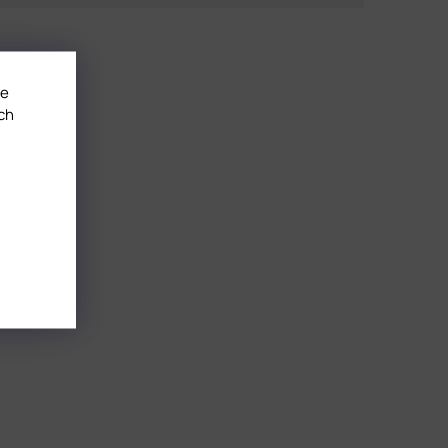
te
ch