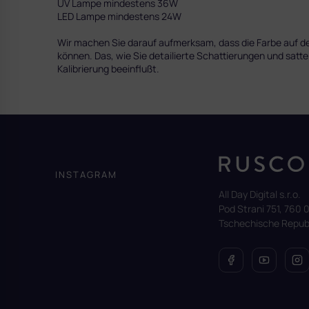
UV Lampe mindestens 36W
LED Lampe mindestens 24W
Wir machen Sie darauf aufmerksam, dass die Farbe auf dem
können. Das, wie Sie detailierte Schattierungen und satte
Kalibrierung beeinflußt.
F
u
ß
z
INSTAGRAM
e
All Day Digital s.r.o.
i
Pod Strani 751, 760 0
l
Tschechische Republ
e