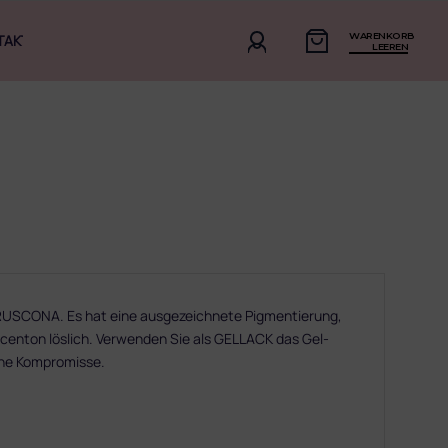
WARENKORB
TAKT
LEEREN
CONA. Es hat eine ausgezeichnete Pigmentierung,
n Acenton löslich. Verwenden Sie als GELLACK das Gel-
hne Kompromisse.