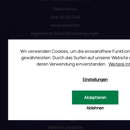
Reklamation
Uber RUSCONA
Versandkosten
Allgemeine Geschäftsbedingungen
Datenschutzerklärung
Produktsicherheit
Wir verwenden Cookies, um die einwandfreie Funktion
gewährleisten. Durch das Surfen auf unserer Website e
deren Verwendung einverstanden.
Weitere I
INFORMATIONEN FÜR SIE
Kontakt
Einstellungen
Warum Ruscona
Alles zum Verbot von TPO
Akzeptieren
Glossar der Begriffe
Ablehnen
RUSCONA und Nachhaltigkeit
RUSCONA Shine Nagelnetzwerk
Beliebte produkte