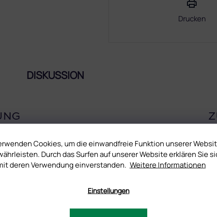
Drucken
DISKUSSION
UNG
Z
, die Sie ihren Kundinnen gönnen können. Verlassen Sie sich auf
erwenden Cookies, um die einwandfreie Funktion unserer Websi
 sich mit tollem Glanz und einzigartiger Dauerhaftigkeit verblüffen.
ährleisten. Durch das Surfen auf unserer Website erklären Sie si
mit deren Verwendung einverstanden.
Weitere Informationen
Einstellungen
 nutzen sich nur minimal ab.