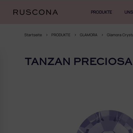
Zum
Inhalt
PRODUKTE
UNS
springen
Startseite
PRODUKTE
GLAMORA
Glamora Cryst
S
e
TANZAN PRECIOSA
i
t
e
n
l
e
i
s
t
e