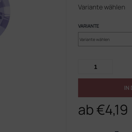
Variante wählen
VARIANTE
IN
ab
€4,19
Verkaufspreis: