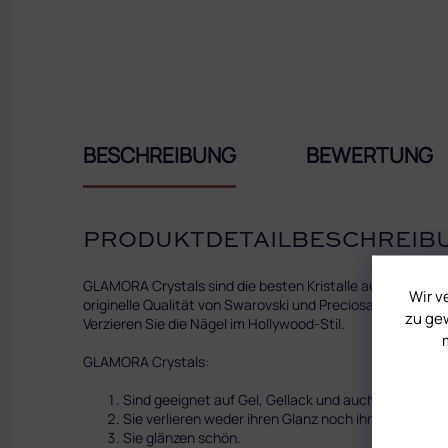
BESCHREIBUNG
BEWERTUNG
PRODUKTDETAILBESCHREIB
GLAMORA Crystals sind die besten Kristalle auf dem Markt
Wir v
originelle Qualität von Swarovski und Preciosa. Lassen Sie
zu gew
Verzieren Sie die Nägel im Hollywood-Stil.
GLAMORA Crystals:
Sind geeignet auf Gel, Gellack und auch Acryl.
Sie verlieren weder ihren Glanz noch ihre Farbe. Sie
Sie glänzen schön.