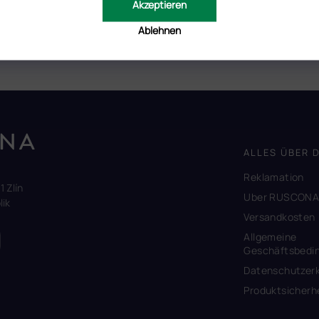
Akzeptieren
osa, direkt vom Hersteller.
 die Steinchen auf ihrem Platz bis zur weiteren Ergänzung hält,
Ablehnen
ALLES ÜBER 
Reklamation
1 Zlín
Uber RUSCON
ik
Versandkosten
Allgemeine
Geschäftsbedi
Datenschutzerk
Produktsicherh