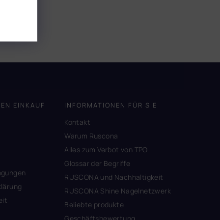
DEN EINKAUF
INFORMATIONEN FÜR SIE
Kontakt
A
Warum Ruscona
Alles zum Verbot von TPO
Glossar der Begriffe
ngungen
RUSCONA und Nachhaltigkeit
lärung
RUSCONA Shine Nagelnetzwerk
eit
Beliebte produkte
Geschäftsbewertung