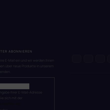
TER ABONNIEREN
hre E-Mail ein und wir werden Ihnen
nen über neue Produkte in unserem
senden.
ingabe Ihrer E-Mail-Adresse
Sie sich mit der
utzerklärung