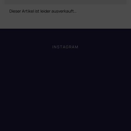
Dieser Artikel ist leider ausverkauft…
F
u
ß
INSTAGRAM
z
e
i
l
e