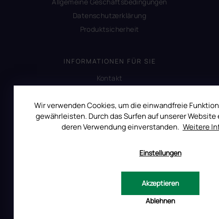
Allgemeine Geschäftsbedingungen
Datenschutzerklärung
Produktsicherheit
INFORMATIONEN FÜR SIE
Kontakt
Warum Ruscona
Wir verwenden Cookies, um die einwandfreie Funktion
Alles zum Verbot von TPO
gewährleisten. Durch das Surfen auf unserer Website e
Glossar der Begriffe
deren Verwendung einverstanden.
Weitere I
RUSCONA und Nachhaltigkeit
RUSCONA Shine Nagelnetzwerk
Einstellungen
Beliebte produkte
Geschäftsbewertung
Akzeptieren
Ablehnen
KUNDENSERVICE