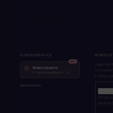
Auf Instagram folgen
KUNDENSERVICE
NEWSLET
Legen Sie I
Widerrufsrecht
Informatio
14 Tage Rückgaberecht – EU
E-Shop zu
Reklamation
E-Mail
Mit der E
erklären 
Datensch