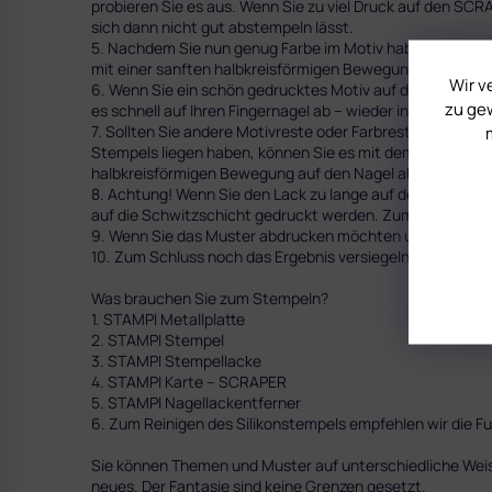
probieren Sie es aus. Wenn Sie zu viel Druck auf den SCR
sich dann nicht gut abstempeln lässt.
5. Nachdem Sie nun genug Farbe im Motiv haben, drucken S
mit einer sanften halbkreisförmigen Bewegung mit dem S
Wir v
6. Wenn Sie ein schön gedrucktes Motiv auf dem Silikonk
zu gew
es schnell auf Ihren Fingernagel ab – wieder in einer hal
7. Sollten Sie andere Motivreste oder Farbreste, die Sie 
Stempels liegen haben, können Sie es mit dem GLAMORA R
halbkreisförmigen Bewegung auf den Nagel abstempeln.
8. Achtung! Wenn Sie den Lack zu lange auf dem Silikonki
auf die Schwitzschicht gedruckt werden. Zum Beispiel Sc
9. Wenn Sie das Muster abdrucken möchten und keine Schw
10. Zum Schluss noch das Ergebnis versiegeln und fertig.
Was brauchen Sie zum Stempeln?
1. STAMPI Metallplatte
2. STAMPI Stempel
3. STAMPI Stempellacke
4. STAMPI Karte – SCRAPER
5. STAMPI Nagellackentferner
6. Zum Reinigen des Silikonstempels empfehlen wir die 
Sie können Themen und Muster auf unterschiedliche Weis
neues. Der Fantasie sind keine Grenzen gesetzt.