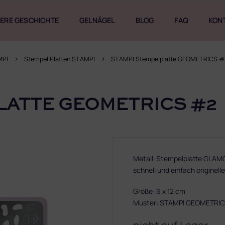
ERE GESCHICHTE
GELNÄGEL
BLOG
FAQ
KON
MPI
Stempel Platten STAMPI
STAMPI Stempelplatte GEOMETRICS 
LATTE GEOMETRICS #2
Metall-Stempelplatte GLAMO
schnell und einfach originell
Größe: 6 x 12 cm
Muster: STAMPI GEOMETRI