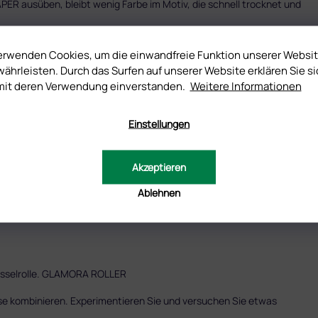
APER ausüben, bleibt wenig Farbe im Motiv, die schnell trocknet und
ie das Motiv so schnell wie möglich auf das Silikonkissen ab, aber
tempel. Drücken Sie dabei nicht auf den Stempel.
erwenden Cookies, um die einwandfreie Funktion unserer Websi
issen haben und nichts störendes um das Motiv herum, drucken Sie
ährleisten. Durch das Surfen auf unserer Website erklären Sie si
bkreisförmigen Bewegung von einer Seite zur anderen.
nicht auf Ihrem Nagel haben möchten, auf dem Silikonkissen des
mit deren Verwendung einverstanden.
Weitere Informationen
oller zuerst entfernen und dann das saubere Motiv in einer
Einstellungen
ssen stehen lassen, trocknet er aus und das Motiv kann nur noch
hwitzschicht von der Farbe oder von Aufbaugel.
itzschicht da ist, müssen Sie schnell arbeiten.
Akzeptieren
Ablehnen
Fusselrolle. GLAMORA ROLLER
e kombinieren. Experimentieren Sie und versuchen Sie etwas