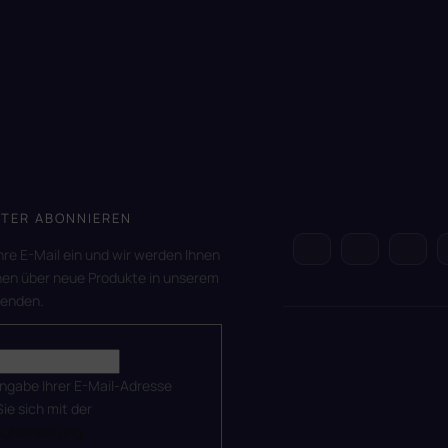
TER ABONNIEREN
hre E-Mail ein und wir werden Ihnen
nen über neue Produkte in unserem
senden.
ingabe Ihrer E-Mail-Adresse
Sie sich mit der
utzerklärung