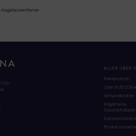
A Nagellackentferner.
ALLES ÜBER 
Reklamation
1 Zlín
Uber RUSCON
ik
Versandkosten
Allgemeine
Geschäftsbedi
Datenschutzerk
Produktsicherh