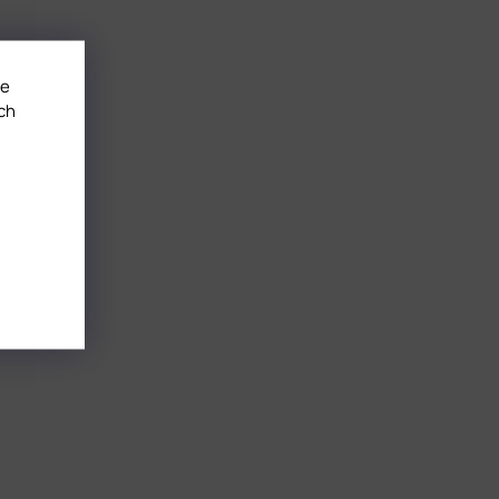
te
ch