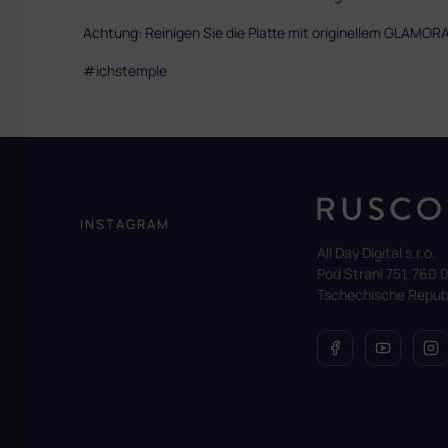
Achtung: Reinigen Sie die Platte mit originellem GLAMOR
#ichstemple
F
u
ß
z
INSTAGRAM
e
All Day Digital s.r.o.
i
Pod Strani 751, 760 0
l
Tschechische Republ
e