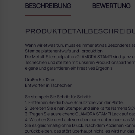
BESCHREIBUNG
BEWERTUNG
PRODUKTDETAILBESCHREIB
Wenn wir etwas tun, muss es immer etwas Besonderes sein
Stempelplattenentwufs und -produktion.
Die Metall-Stempelplatten GLAMORA STAMPI sind ganz und 
Tschechien und stellten mit unseren Produktionspartnern 
eigene und garantieren ein kreatives Ergebnis.
Größe: 6 x 12cm
Entworfen in Tschechien
So stempeln Sie Schritt für Schritt:
1. Entfernen Sie die blaue Schutzfolie von der Platte.
2. Bereiten Sie einen Stempel und eine Karte Namens SC
3. Tragen Sie ausreichend GLAMORA STAMPI Lack auf das 
4. Wischen Sie den Lack von oben nach unten über das Mo
Sie es gleichmäßig ohne Druck. Nach dem Abziehen können
zurückbleiben, das stört überhaupt nicht, es wird nur das 