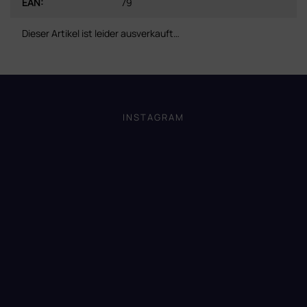
EAN
:
79
Dieser Artikel ist leider ausverkauft…
F
u
ß
INSTAGRAM
z
e
i
l
e