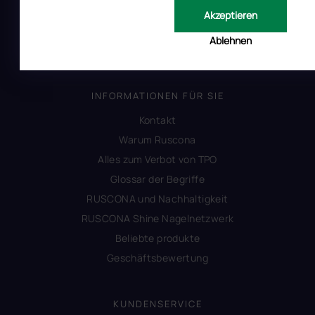
Allgemeine Geschäftsbedingungen
Akzeptieren
Datenschutzerklärung
Ablehnen
Produktsicherheit
INFORMATIONEN FÜR SIE
Kontakt
Warum Ruscona
Alles zum Verbot von TPO
Glossar der Begriffe
RUSCONA und Nachhaltigkeit
RUSCONA Shine Nagelnetzwerk
Beliebte produkte
Geschäftsbewertung
KUNDENSERVICE