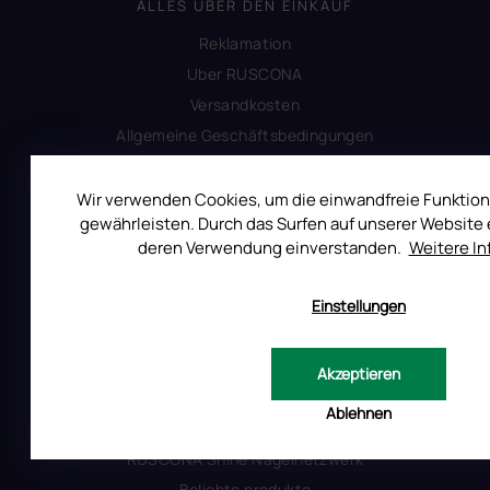
ALLES ÜBER DEN EINKAUF
Reklamation
Uber RUSCONA
Versandkosten
Allgemeine Geschäftsbedingungen
Datenschutzerklärung
Produktsicherheit
Wir verwenden Cookies, um die einwandfreie Funktion
gewährleisten. Durch das Surfen auf unserer Website e
deren Verwendung einverstanden.
Weitere I
INFORMATIONEN FÜR SIE
Einstellungen
Kontakt
Warum Ruscona
Alles zum Verbot von TPO
Akzeptieren
Glossar der Begriffe
Ablehnen
RUSCONA und Nachhaltigkeit
RUSCONA Shine Nagelnetzwerk
Beliebte produkte