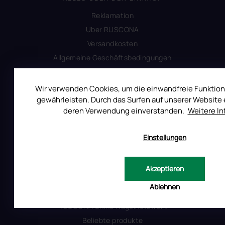
Reklamation
Uber RUSCONA
Versandkosten
Allgemeine Geschäftsbedingungen
Datenschutzerklärung
Produktsicherheit
Wir verwenden Cookies, um die einwandfreie Funktion
gewährleisten. Durch das Surfen auf unserer Website e
deren Verwendung einverstanden.
Weitere I
INFORMATIONEN FÜR SIE
Kontakt
Einstellungen
Warum Ruscona
Alles zum Verbot von TPO
Akzeptieren
Glossar der Begriffe
Ablehnen
RUSCONA und Nachhaltigkeit
RUSCONA Shine Nagelnetzwerk
Beliebte produkte