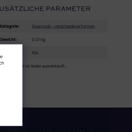
USÄTZLICHE PARAMETER
Kategorie
:
Swarovski - verschiedene Formen
Gewicht
:
0.01 kg
EAN
:
104
te
ch
Dieser Artikel ist leider ausverkauft…