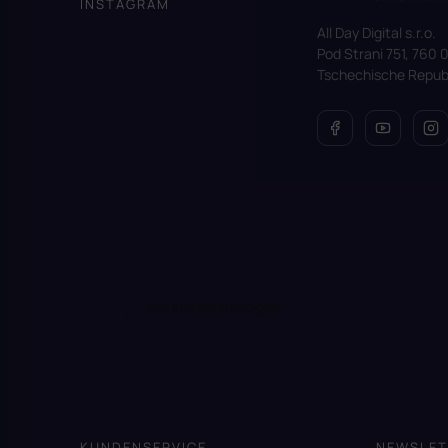
INSTAGRAM
e
All Day Digital s.r.o.
i
Pod Strani 751, 760 0
l
Tschechische Republ
e
Auf Instagram folgen
KUNDENSERVICE
NEWSLET