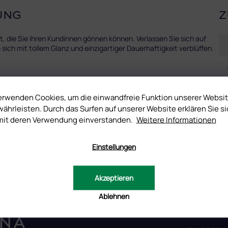
UNG
Z
, die Sie ihren Kundinnen gönnen können. Verlassen Sie sich auf
 sich mit tollem Glanz und einzigartiger Dauerhaftigkeit verblüffen.
erwenden Cookies, um die einwandfreie Funktion unserer Websi
 nutzen sich nur minimal ab.
ährleisten. Durch das Surfen auf unserer Website erklären Sie si
mit deren Verwendung einverstanden.
Weitere Informationen
osa, direkt vom Hersteller.
 die Steinchen auf ihrem Platz bis zur weiteren Ergänzung hält,
Einstellungen
Akzeptieren
Ablehnen