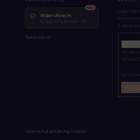
Legen Sie I
Widerrufsrecht
Informatio
14 Tage Rückgaberecht – EU
E-Shop zu
Reklamation
E-Mail
Mit der E
erklären 
Datensch
einverst
ANME
Datenschutzerklärung
Cookies