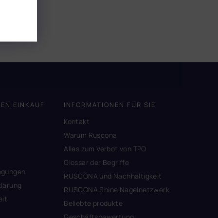
DEN EINKAUF
INFORMATIONEN FÜR SIE
Kontakt
A
Warum Ruscona
Alles zum Verbot von TPO
Glossar der Begriffe
ngungen
RUSCONA und Nachhaltigkeit
lärung
RUSCONA Shine Nagelnetzwerk
eit
Beliebte produkte
Geschäftsbewertung