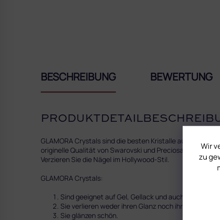
BESCHREIBUNG
BEWERTUNG
PRODUKTDETAILBESCHREIB
GLAMORA Crystals sind die besten Kristalle auf dem Markt
Wir v
originelle Qualität von Swarovski und Preciosa. Lassen Sie
zu gew
Verzieren Sie die Nägel im Hollywood-Stil.
GLAMORA Crystals:
Sind geeignet auf Gel, Gellack und auch Acryl.
Sie verlieren weder ihren Glanz noch ihre Farbe. Sie
Sie glänzen schön.