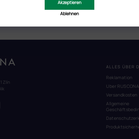
Akzeptieren
osa, direkt vom Hersteller.
 die Steinchen auf ihrem Platz bis zur weiteren Ergänzung hält,
Ablehnen
ALLES ÜBER 
Reklamation
1 Zlín
Uber RUSCON
ik
Versandkosten
Allgemeine
Geschäftsbedi
Datenschutzerk
Produktsicherh