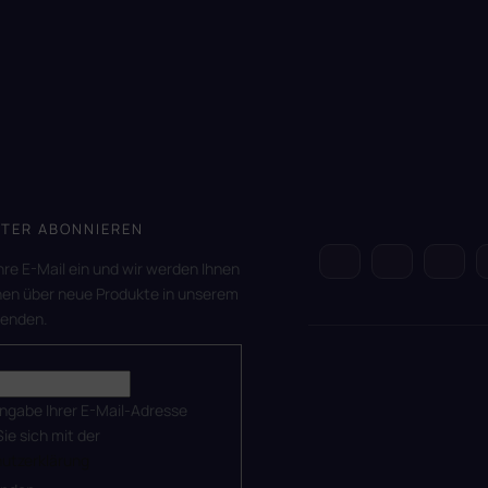
TER ABONNIEREN
hre E-Mail ein und wir werden Ihnen
nen über neue Produkte in unserem
senden.
ingabe Ihrer E-Mail-Adresse
Sie sich mit der
utzerklärung