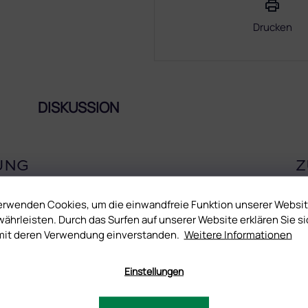
Drucken
DISKUSSION
UNG
Z
, die Sie ihren Kundinnen gönnen können. Verlassen Sie sich auf
erwenden Cookies, um die einwandfreie Funktion unserer Websi
 sich mit tollem Glanz und einzigartiger Dauerhaftigkeit verblüffen.
ährleisten. Durch das Surfen auf unserer Website erklären Sie si
mit deren Verwendung einverstanden.
Weitere Informationen
Einstellungen
 nutzen sich nur minimal ab.