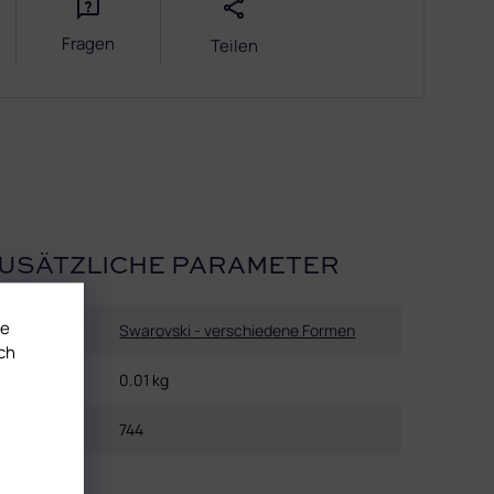
Fragen
Teilen
USÄTZLICHE PARAMETER
te
Kategorie
:
Swarovski - verschiedene Formen
ch
Gewicht
:
0.01 kg
EAN
:
744