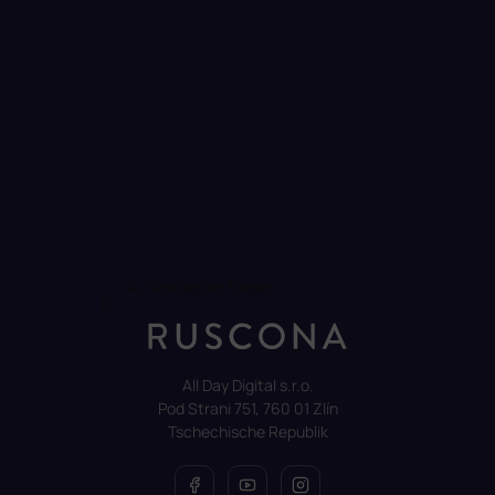
t
e
d
e
r
L
i
s
t
e
Auf Instagram folgen
All Day Digital s.r.o.
Pod Strani 751, 760 01 Zlín
Tschechische Republik