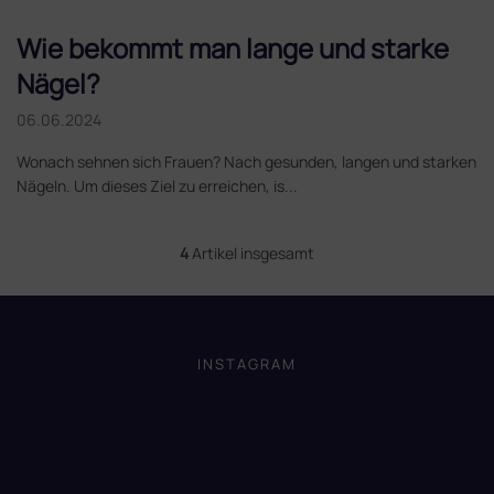
Wie bekommt man lange und starke
Nägel?
06.06.2024
Wonach sehnen sich Frauen? Nach gesunden, langen und starken
Nägeln. Um dieses Ziel zu erreichen, is...
4
Artikel insgesamt
S
t
e
F
u
u
e
ß
INSTAGRAM
r
z
e
e
l
i
e
m
l
e
e
n