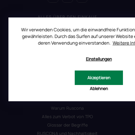
ALLES ÜBER DEN EINKAUF
Reklamation
Wir verwenden Cookies, um die einwandfreie Funktion
Uber RUSCONA
gewährleisten. Durch das Surfen auf unserer Website e
deren Verwendung einverstanden.
Weitere I
Versandkosten
Allgemeine Geschäftsbedingungen
Einstellungen
Datenschutzerklärung
Produktsicherheit
Akzeptieren
Ablehnen
INFORMATIONEN FÜR SIE
Kontakt
Warum Ruscona
Alles zum Verbot von TPO
Glossar der Begriffe
RUSCONA und Nachhaltigkeit