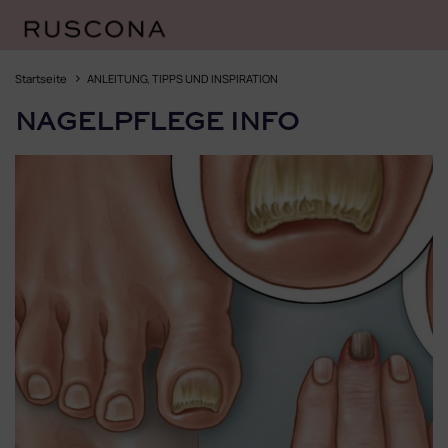
Zum
Inhalt
Startseite
ANLEITUNG, TIPPS UND INSPIRATION
springen
NAGELPFLEGE INFO
L
i
s
t
e
d
e
r
A
r
t
i
k