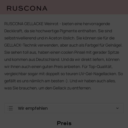
Zum
Inhalt
RUSCONA GELLACKE Weinrot - bieten eine hervorragende
springen
Deckkraft, da sie hochwertige Pigmente enthalten. Sie sind
selbstnivellierend und in Aceton löslich. Sie können sie für die
GELLACK-Technik verwenden, aber auch als Farbgel für Gelnägel.
Sie sehen toll aus, haben einen coolen Pinsel mit gerader Spitze
und kommen aus Deutschland. Und da wir direkt liefern, können
wir Ihnen auch einen guten Preis anbieten. Für Top-Qualität,
vergleichbar sogar mit doppelt so teuren UV-Gel-Nagellacken. So
gefällt es uns nämlich am besten :). Und wir haben auch alles,
was Sie brauchen, um den Gellack zu entfernen.
P
Wir empfehlen
r
Günstigste
o
Preis
d
Teuerste