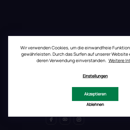
r
L
i
s
t
e
Wir verwenden Cookies, um die einwandfreie Funktion
gewährleisten. Durch das Surfen auf unserer Website e
deren Verwendung einverstanden.
Weitere I
Auf Instagram folgen
Einstellungen
All Day Digital s.r.o.
Akzeptieren
Pod Strani 751, 760 01 Zlín
Ablehnen
Tschechische Republik