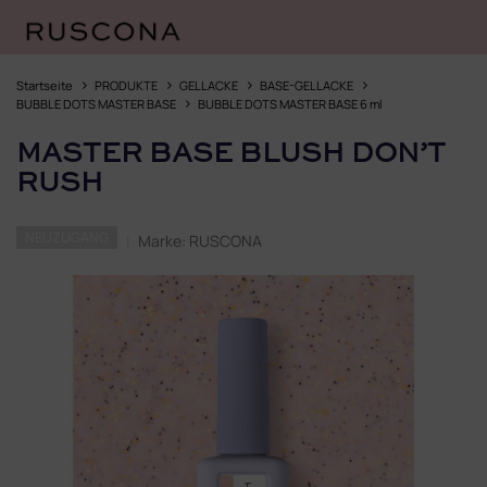
Zum
Inhalt
Startseite
PRODUKTE
GELLACKE
BASE-GELLACKE
springen
BUBBLE DOTS MASTER BASE
BUBBLE DOTS MASTER BASE 6 ml
MASTER BASE BLUSH DON’T
RUSH
NEUZUGANG
Marke:
RUSCONA