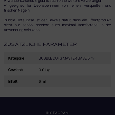
✔ wunderschönes Ergebnis auch ohne weitere Verzierungen
✔ geeignet für Liebhaberinnen von feinen, verspielten und
frischen Nägeln
Bubble Dots Base ist der Beweis dafür, dass ein Effektprodukt
nicht nur schön, sondern auch maximal komfortabel in der
Anwendung sein kann.
ZUSÄTZLICHE PARAMETER
Kategorie
:
BUBBLE DOTS MASTER BASE 6 ml
Gewicht
:
0.01 kg
Inhalt
:
6 ml
F
u
ß
INSTAGRAM