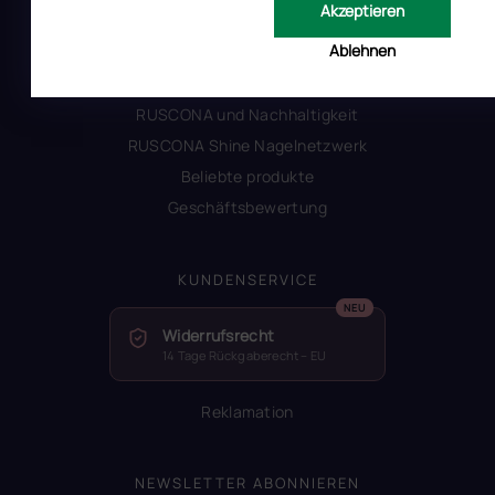
Akzeptieren
Warum Ruscona
Ablehnen
Alles zum Verbot von TPO
Glossar der Begriffe
RUSCONA und Nachhaltigkeit
RUSCONA Shine Nagelnetzwerk
Beliebte produkte
Geschäftsbewertung
KUNDENSERVICE
Widerrufsrecht
14 Tage Rückgaberecht – EU
Reklamation
NEWSLETTER ABONNIEREN