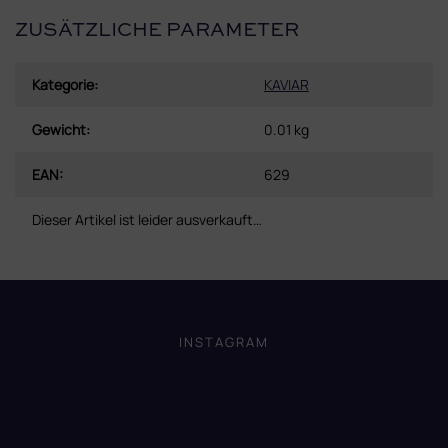
ZUSÄTZLICHE PARAMETER
Kategorie
:
KAVIAR
Gewicht
:
0.01 kg
EAN
:
629
Dieser Artikel ist leider ausverkauft…
F
u
ß
INSTAGRAM
z
e
i
l
e