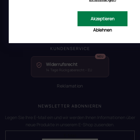
RUSCONA und Nachhaltigkeit
RUSCONA Shine Nagelnetzwerk
Akzeptieren
Beliebte produkte
Geschäftsbewertung
Ablehnen
KUNDENSERVICE
Widerrufsrecht
14 Tage Rückgaberecht – EU
Reklamation
NEWSLETTER ABONNIEREN
Legen Sie Ihre E-Mail ein und wir werden Ihnen Informationen über
neue Produkte in unserem E-Shop zusenden.
E-Mail