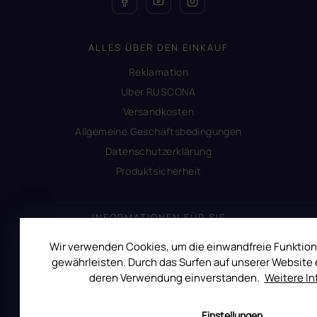
ALLES ÜBER DEN EINKAUF
Reklamation
Uber RUSCONA
Versandkosten
Allgemeine Geschäftsbedingungen
Datenschutzerklärung
Produktsicherheit
INFORMATIONEN FÜR SIE
Kontakt
Wir verwenden Cookies, um die einwandfreie Funktion
gewährleisten. Durch das Surfen auf unserer Website e
Warum Ruscona
deren Verwendung einverstanden.
Weitere I
Alles zum Verbot von TPO
Glossar der Begriffe
Einstellungen