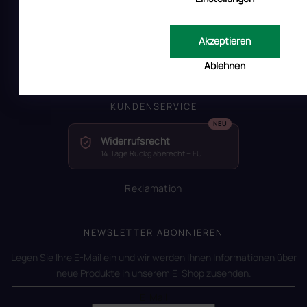
RUSCONA und Nachhaltigkeit
RUSCONA Shine Nagelnetzwerk
Akzeptieren
Beliebte produkte
Geschäftsbewertung
Ablehnen
KUNDENSERVICE
Widerrufsrecht
14 Tage Rückgaberecht – EU
Reklamation
NEWSLETTER ABONNIEREN
Legen Sie Ihre E-Mail ein und wir werden Ihnen Informationen über
neue Produkte in unserem E-Shop zusenden.
E-Mail