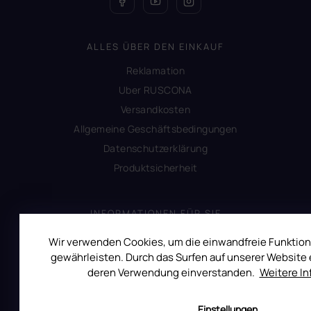
ALLES ÜBER DEN EINKAUF
Reklamation
Uber RUSCONA
Versandkosten
Allgemeine Geschäftsbedingungen
Datenschutzerklärung
Produktsicherheit
INFORMATIONEN FÜR SIE
Kontakt
Wir verwenden Cookies, um die einwandfreie Funktion
gewährleisten. Durch das Surfen auf unserer Website e
Warum Ruscona
deren Verwendung einverstanden.
Weitere I
Alles zum Verbot von TPO
Glossar der Begriffe
Einstellungen