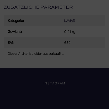
ZUSÄTZLICHE PARAMETER
Kategorie
:
KAVIAR
Gewicht
:
0.01 kg
EAN
:
630
Dieser Artikel ist leider ausverkauft…
F
u
ß
INSTAGRAM
z
e
i
l
e