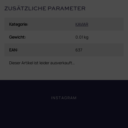
ZUSÄTZLICHE PARAMETER
Kategorie
:
KAVIAR
Gewicht
:
0.01 kg
EAN
:
637
Dieser Artikel ist leider ausverkauft…
F
u
ß
INSTAGRAM
z
e
i
l
e