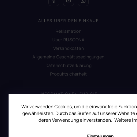
ALLES ÜBER DEN EINKAUF
Reklamation
Uber RUSCONA
Versandkosten
Allgemeine Geschäftsbedingungen
Datenschutzerklärung
Produktsicherheit
INFORMATIONEN FÜR SIE
Kontakt
Wir verwenden Cookies, um die einwandfreie Funktion
gewährleisten. Durch das Surfen auf unserer Website e
Warum Ruscona
deren Verwendung einverstanden.
Weitere I
Alles zum Verbot von TPO
Glossar der Begriffe
Einstellungen