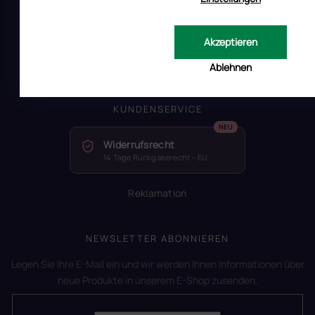
RUSCONA und Nachhaltigkeit
RUSCONA Shine Nagelnetzwerk
Akzeptieren
Beliebte produkte
Geschäftsbewertung
Ablehnen
KUNDENSERVICE
Widerrufsrecht
14 Tage Rückgaberecht – EU
Reklamation
NEWSLETTER ABONNIEREN
Legen Sie Ihre E-Mail ein und wir werden Ihnen Informationen über
neue Produkte in unserem E-Shop zusenden.
E-Mail