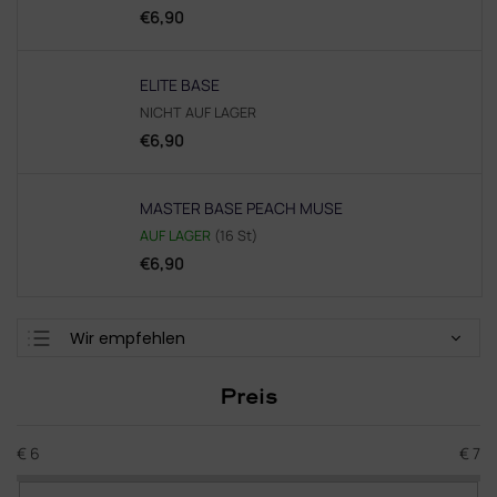
€6,90
ELITE BASE
NICHT AUF LAGER
€6,90
MASTER BASE PEACH MUSE
AUF LAGER
(16 St)
€6,90
P
Wir empfehlen
r
Günstigste
o
Preis
d
Teuerste
u
Meistverkauft
k
€
6
€
7
t
Alphabetisch