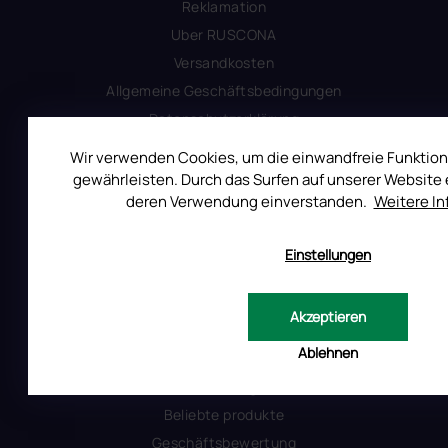
Reklamation
Uber RUSCONA
Versandkosten
Allgemeine Geschäftsbedingungen
Datenschutzerklärung
Produktsicherheit
Wir verwenden Cookies, um die einwandfreie Funktion
gewährleisten. Durch das Surfen auf unserer Website e
deren Verwendung einverstanden.
Weitere I
INFORMATIONEN FÜR SIE
Kontakt
Einstellungen
Warum Ruscona
Alles zum Verbot von TPO
Akzeptieren
Glossar der Begriffe
Ablehnen
RUSCONA und Nachhaltigkeit
RUSCONA Shine Nagelnetzwerk
Beliebte produkte
Geschäftsbewertung