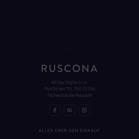
r
L
i
s
t
e
Auf Instagram folgen
All Day Digital s.r.o.
Pod Strani 751, 760 01 Zlín
Tschechische Republik
ALLES ÜBER DEN EINKAUF