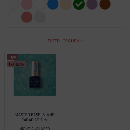
FILTER LÖSCHEN
L
TIPP
i
NO HEMA
s
t
e
d
e
r
P
r
MASTER BASE ISLAND
o
PARADISE 6 ml
d
NICHT AUF LAGER