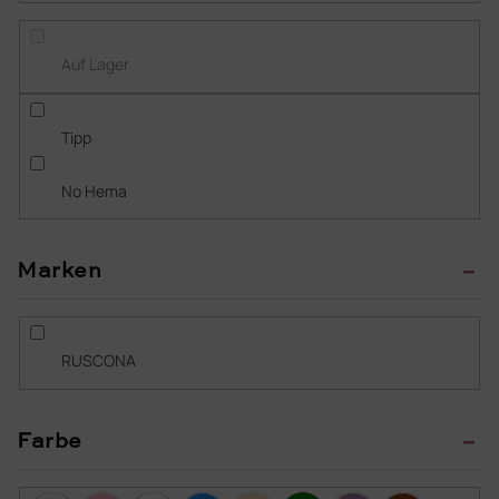
s
o
r
Auf Lager
t
i
e
Tipp
r
u
No Hema
n
g
Marken
RUSCONA
Farbe