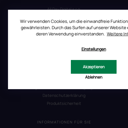
All Day Digital s.r.o.
Pod Strani 751, 760 01 Zlín
Wir verwenden Cookies, um die einwandfreie Funktion
Tschechische Republik
gewährleisten. Durch das Surfen auf unserer Website e
deren Verwendung einverstanden.
Weitere I
Einstellungen
ALLES ÜBER DEN EINKAUF
Reklamation
Akzeptieren
Uber RUSCONA
Ablehnen
Versandkosten
Allgemeine Geschäftsbedingungen
Datenschutzerklärung
Produktsicherheit
INFORMATIONEN FÜR SIE