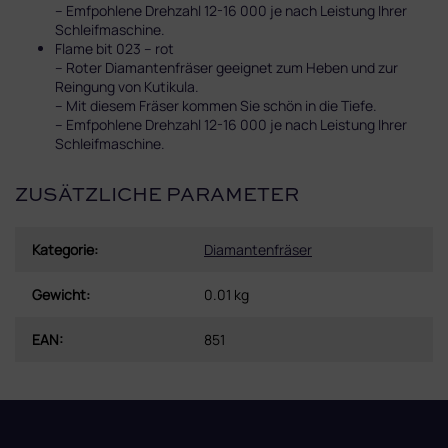
– Emfpohlene Drehzahl 12-16 000 je nach Leistung Ihrer
Schleifmaschine.
Flame bit 023 – rot
– Roter Diamantenfräser geeignet zum Heben und zur
Reingung von Kutikula.
– Mit diesem Fräser kommen Sie schön in die Tiefe.
– Emfpohlene Drehzahl 12-16 000 je nach Leistung Ihrer
Schleifmaschine.
ZUSÄTZLICHE PARAMETER
Kategorie
:
Diamantenfräser
Gewicht
:
0.01 kg
EAN
:
851
F
u