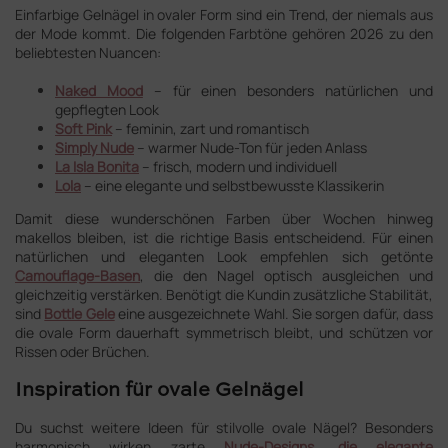
Einfarbige Gelnägel in ovaler Form sind ein Trend, der niemals aus
der Mode kommt. Die folgenden Farbtöne gehören 2026 zu den
beliebtesten Nuancen:
Naked Mood
– für einen besonders natürlichen und
gepflegten Look
Soft Pink
– feminin, zart und romantisch
Simply Nude
– warmer Nude-Ton für jeden Anlass
La Isla Bonita
– frisch, modern und individuell
Lola
– eine elegante und selbstbewusste Klassikerin
Damit diese wunderschönen Farben über Wochen hinweg
makellos bleiben, ist die richtige Basis entscheidend. Für einen
natürlichen und eleganten Look empfehlen sich getönte
Camouflage-Basen
, die den Nagel optisch ausgleichen und
gleichzeitig verstärken. Benötigt die Kundin zusätzliche Stabilität,
sind
Bottle Gele
eine ausgezeichnete Wahl. Sie sorgen dafür, dass
die ovale Form dauerhaft symmetrisch bleibt, und schützen vor
Rissen oder Brüchen.
Inspiration für ovale Gelnägel
Du suchst weitere Ideen für stilvolle ovale Nägel? Besonders
harmonisch wirken zarte
Nude-Designs, die elegante