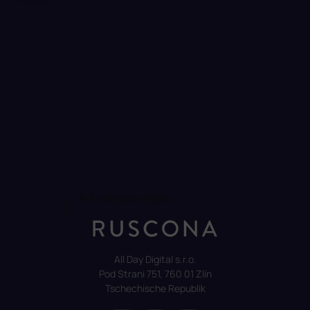
e
Auf Instagram folgen
All Day Digital s.r.o.
Pod Strani 751, 760 01 Zlín
Tschechische Republik