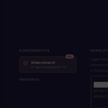
Auf Instagram folgen
KUNDENSERVICE
NEWSLET
Legen Sie I
Widerrufsrecht
Informatio
14 Tage Rückgaberecht – EU
E-Shop zu
Reklamation
E-Mail
Mit der E
erklären 
Datensch