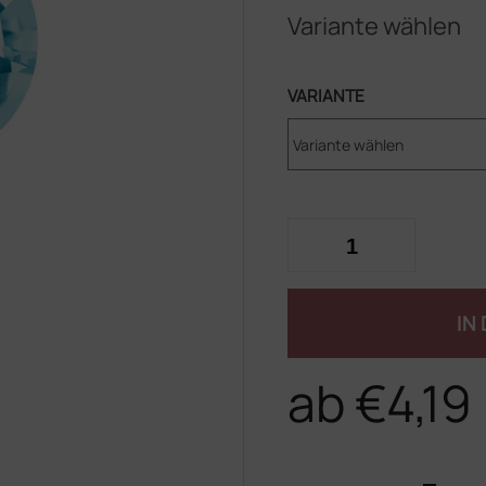
Variante wählen
VARIANTE
IN
ab
€4,19
Verkaufspreis: