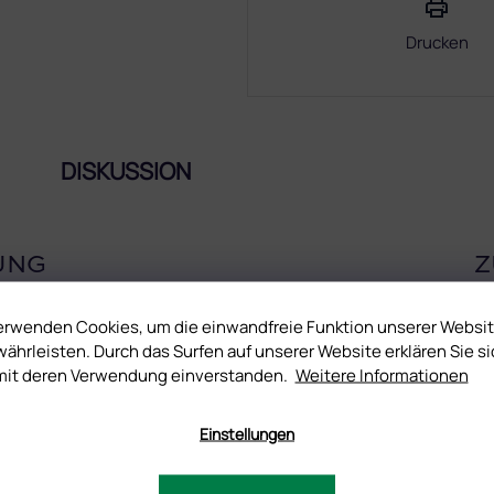
Drucken
DISKUSSION
UNG
Z
, die Sie ihren Kundinnen gönnen können. Verlassen Sie sich auf
erwenden Cookies, um die einwandfreie Funktion unserer Websi
 sich mit tollem Glanz und einzigartiger Dauerhaftigkeit verblüffen.
ährleisten. Durch das Surfen auf unserer Website erklären Sie si
mit deren Verwendung einverstanden.
Weitere Informationen
Einstellungen
 nutzen sich nur minimal ab.