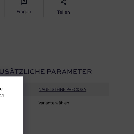
Fragen
Teilen
USÄTZLICHE PARAMETER
te
Kategorie
:
NAGELSTEINE PRECIOSA
ch
EAN
:
Variante wählen