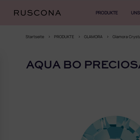
Zum
Inhalt
PRODUKTE
UNS
springen
Startseite
PRODUKTE
GLAMORA
Glamora Cryst
S
e
AQUA BO PRECIOS
i
t
e
n
l
e
i
s
t
e