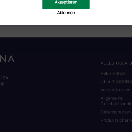
Akzeptieren
osa, direkt vom Hersteller.
 die Steinchen auf ihrem Platz bis zur weiteren Ergänzung hält,
Ablehnen
ALLES ÜBER 
Reklamation
1 Zlín
Uber RUSCON
ik
Versandkosten
Allgemeine
Geschäftsbedi
Datenschutzerk
Produktsicherh