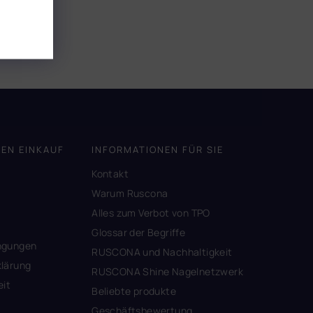
DEN EINKAUF
INFORMATIONEN FÜR SIE
Kontakt
A
Warum Ruscona
Alles zum Verbot von TPO
Glossar der Begriffe
ngungen
RUSCONA und Nachhaltigkeit
lärung
RUSCONA Shine Nagelnetzwerk
eit
Beliebte produkte
Geschäftsbewertung