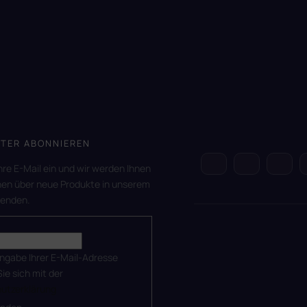
TER ABONNIEREN
hre E-Mail ein und wir werden Ihnen
nen über neue Produkte in unserem
senden.
ingabe Ihrer E-Mail-Adresse
Sie sich mit der
utzerklärung