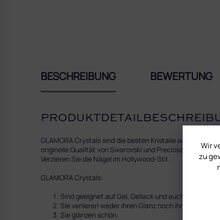
BESCHREIBUNG
BEWERTUNG
PRODUKTDETAILBESCHREIB
GLAMORA Crystals sind die besten Kristalle auf dem Markt
Wir v
originelle Qualität von Swarovski und Preciosa. Lassen Sie
zu gew
Verzieren Sie die Nägel im Hollywood-Stil.
GLAMORA Crystals:
Sind geeignet auf Gel, Gellack und auch Acryl.
Sie verlieren weder ihren Glanz noch ihre Farbe. Sie
Sie glänzen schön.