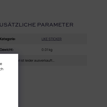
USÄTZLICHE PARAMETER
Kategorie
:
LIKE STICKER
Gewicht
:
0.01 kg
Dieser Artikel ist leider ausverkauft…
te
ch