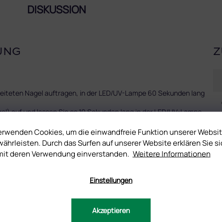
DISKUSSION
UNG
Z
ereiteten Nagel auftragen, in der LED/UV-Lampe 60 Sekunden lang
egel) auf und lassen Sie es 10 Sekunden lang in der LED/UV-Lampe
n vorsichtig um den Rand herum aus.
erwenden Cookies, um die einwandfreie Funktion unserer Websi
ttepad mit der Papierseite nach unten.
ährleisten. Durch das Surfen auf unserer Website erklären Sie si
pel, um das Motiv zu übertragen. Entfernen Sie zuerst die
mit deren Verwendung einverstanden.
Weitere Informationen
n Nagel.
Sie überschüssiges Wasser und Luftblasen. Sie können PRIMER ACID
Einstellungen
 in der LED/UV-Lampe 120 Sekunden lang polymerisieren.
nklen Ort bei Zimmertemperatur. Das Mindesthaltbarkeitsdatum ist
Akzeptieren