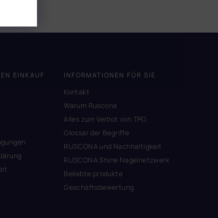
DEN EINKAUF
INFORMATIONEN FÜR SIE
Kontakt
A
Warum Ruscona
Alles zum Verbot von TPO
Glossar der Begriffe
ngungen
RUSCONA und Nachhaltigkeit
lärung
RUSCONA Shine Nagelnetzwerk
eit
Beliebte produkte
Geschäftsbewertung