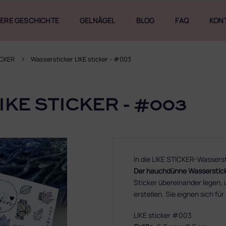
ERE GESCHICHTE
GELNÄGEL
BLOG
FAQ
KON
ICKER
Wassersticker LIKE sticker - #003
KE STICKER - #003
In die LIKE STICKER-Wasserst
Der hauchdünne Wassersticke
Sticker übereinander legen,
erstellen. Sie eignen sich fü
LIKE sticker #003