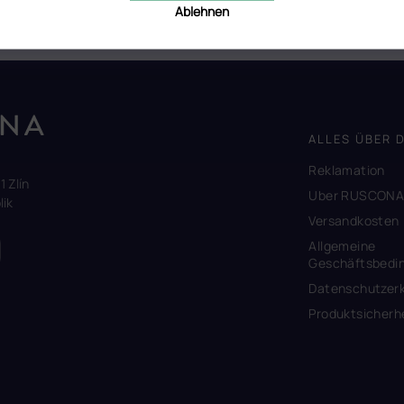
e Ihre Arbeit mit uns auf Instagram RUSCONA_DE oder STICKNI.TO.
Ablehnen
ALLES ÜBER 
Reklamation
1 Zlín
Uber RUSCON
ik
Versandkosten
Allgemeine
Geschäftsbedi
Datenschutzerk
Produktsicherh