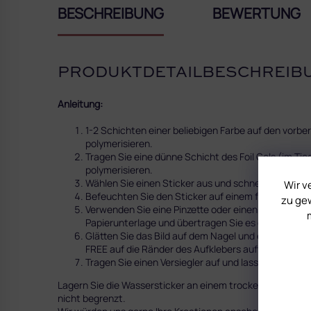
BESCHREIBUNG
BEWERTUNG
PRODUKTDETAILBESCHREIB
Anleitung:
1-2 Schichten einer beliebigen Farbe auf den vorb
polymerisieren.
Tragen Sie eine dünne Schicht des Foil Gels (im Ti
polymerisieren.
Wählen Sie einen Sticker aus und schneiden Sie ih
Wir v
Befeuchten Sie den Sticker auf einem feuchten Wa
zu gew
Verwenden Sie eine Pinzette oder einen Silikonstem
Papierunterlage und übertragen Sie es dann auf de
Glätten Sie das Bild auf dem Nagel und entfernen 
FREE auf die Ränder des Aufklebers auftragen.
Tragen Sie einen Versiegler auf und lassen Sie ihn
Lagern Sie die Wassersticker an einem trockenen und du
nicht begrenzt.