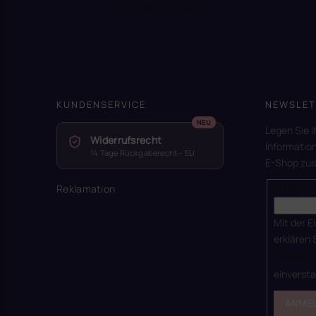
Auf Instagram folgen
KUNDENSERVICE
NEWSLET
Legen Sie I
Widerrufsrecht
Informatio
14 Tage Rückgaberecht – EU
E-Shop zu
Reklamation
E-Mail
Mit der E
erklären 
Datensch
einverst
ANME