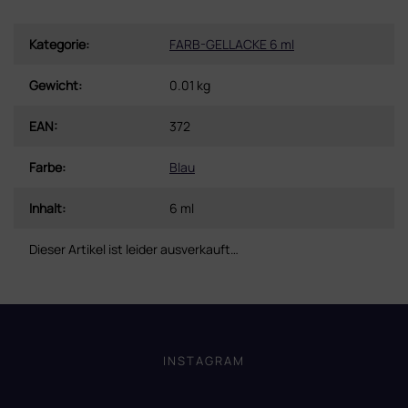
Kategorie
:
FARB-GELLACKE 6 ml
Gewicht
:
0.01 kg
EAN
:
372
Farbe
:
Blau
Inhalt
:
6 ml
Dieser Artikel ist leider ausverkauft…
F
u
ß
INSTAGRAM
z
e