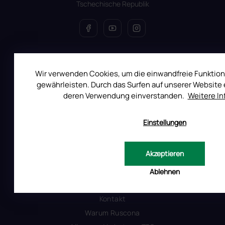
Tschechische Republik
ALLES ÜBER DEN EINKAUF
Wir verwenden Cookies, um die einwandfreie Funktion
Reklamation
gewährleisten. Durch das Surfen auf unserer Website e
Uber RUSCONA
deren Verwendung einverstanden.
Weitere I
Versandkosten
Allgemeine Geschäftsbedingungen
Einstellungen
Datenschutzerklärung
Produktsicherheit
Akzeptieren
Ablehnen
INFORMATIONEN FÜR SIE
Kontakt
Warum Ruscona