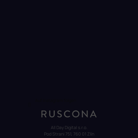
i
l
e
Auf Instagram folgen
All Day Digital s.r.o.
Pod Strani 751, 760 01 Zlín