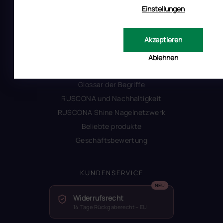
Einstellungen
INFORMATIONEN FÜR SIE
Akzeptieren
Kontakt
Warum Ruscona
Ablehnen
Alles zum Verbot von TPO
Glossar der Begriffe
RUSCONA und Nachhaltigkeit
RUSCONA Shine Nagelnetzwerk
Beliebte produkte
Geschäftsbewertung
KUNDENSERVICE
Widerrufsrecht
14 Tage Rückgaberecht – EU