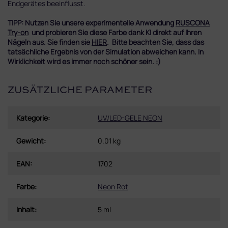
Endgerätes beeinflusst.
TIPP: Nutzen Sie unsere experimentelle Anwendung
RUSCONA
Try-on
und probieren Sie diese Farbe dank KI direkt auf Ihren
Nägeln aus. Sie finden sie
HIER
. Bitte beachten Sie, dass das
tatsächliche Ergebnis von der Simulation abweichen kann. In
Wirklichkeit wird es immer noch schöner sein. :)
ZUSÄTZLICHE PARAMETER
Kategorie
:
UV/LED-GELE NEON
Gewicht
:
0.01 kg
EAN
:
1702
Farbe
:
Neon Rot
Inhalt
:
5 ml