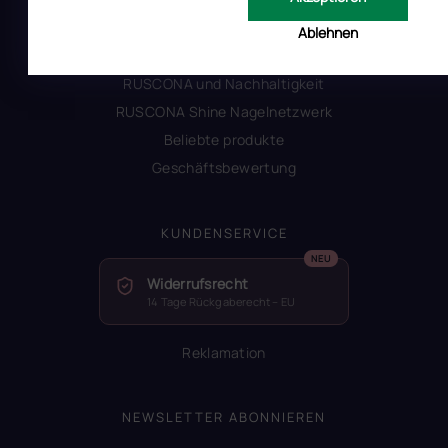
Alles zum Verbot von TPO
Ablehnen
Glossar der Begriffe
RUSCONA und Nachhaltigkeit
RUSCONA Shine Nagelnetzwerk
Beliebte produkte
Geschäftsbewertung
KUNDENSERVICE
Widerrufsrecht
14 Tage Rückgaberecht – EU
Reklamation
NEWSLETTER ABONNIEREN