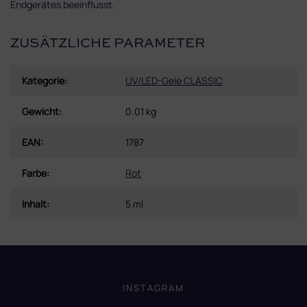
Endgerätes beeinflusst.
ZUSÄTZLICHE PARAMETER
Kategorie
:
UV/LED-Gele CLASSIC
Gewicht
:
0.01 kg
EAN
:
1787
Farbe
:
Rot
Inhalt
:
5 ml
F
u
ß
INSTAGRAM
z