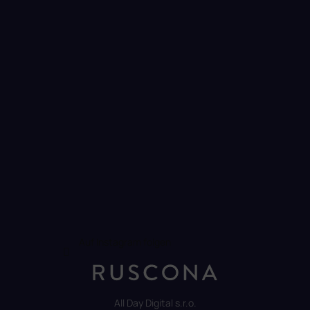
e
i
l
e
Auf Instagram folgen
All Day Digital s.r.o.