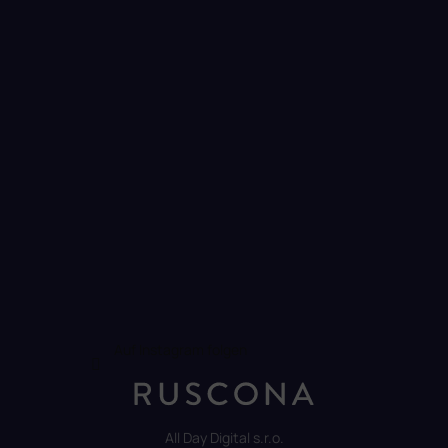
e
i
l
e
Auf Instagram folgen
All Day Digital s.r.o.