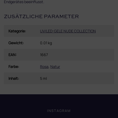
Endgerätes beeinflusst.
ZUSÄTZLICHE PARAMETER
Kategorie
:
UV/LED-GELE NUDE COLLECTION
Gewicht
:
0.01 kg
EAN
:
1667
Farbe
:
Rosa
,
Natur
Inhalt
:
5 ml
F
u
ß
INSTAGRAM
z